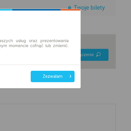
Twoje bilety
aszych usług oraz prezentowania
ym momencie cofnąć lub zmienić.
Preferuj bez
Znajdź połączenie
przesiadek
Tylko bilet online
Zezwalam