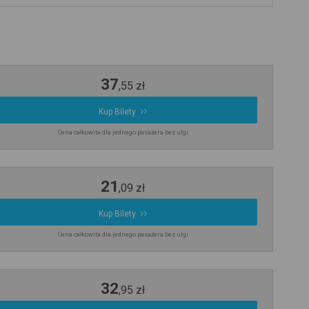
37
,
55
zł
Kup Bilety
Cena całkowita dla jednego pasażera bez ulgi
21
,
09
zł
Kup Bilety
Cena całkowita dla jednego pasażera bez ulgi
32
,
95
zł