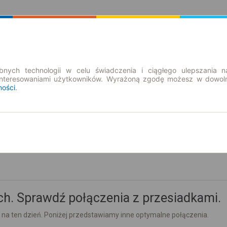
Rozkład Jazdy | Bilety
Bilety okresowe
nych technologii w celu świadczenia i ciągłego ulepszania n
interesowaniami użytkowników. Wyrażoną zgodę możesz w dowoln
ności
.
pt. 7 sie.
-- : --
h. Sprawdź połączenia z przesiadkami.
 na ten dzień. Poniżej przedstawiamy inne optymalne połączenia.