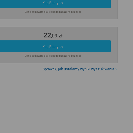
Kup Bilety
Cena całkowita dla jednego pasażera bez ulgi
22
,
09
zł
Kup Bilety
Cena całkowita dla jednego pasażera bez ulgi
Sprawdź, jak ustalamy wyniki wyszukiwania