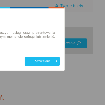
Twoje bilety
aszych usług oraz prezentowania
ym momencie cofnąć lub zmienić.
Preferuj bez
Znajdź połączenie
przesiadek
Tylko bilet online
Zezwalam
ń.