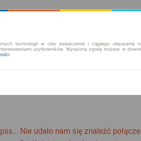
Rozkład Jazdy | Bilety
Bilety okresowe
nych technologii w celu świadczenia i ciągłego ulepszania n
interesowaniami użytkowników. Wyrażoną zgodę możesz w dowoln
ności
.
so. 8 sie.
-- : --
ny
pss... Nie udało nam się znaleźć połącze