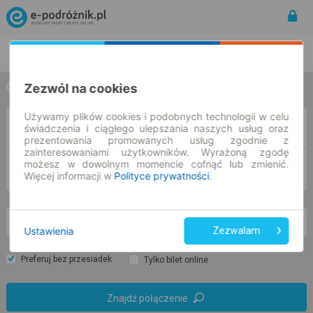
Rozkład Jazdy | Bilety
Bilety okresowe
Zezwól na cookies
w jedną stronę
w obie strony
Używamy plików cookies i podobnych technologii w celu
Z
świadczenia i ciągłego ulepszania naszych usług oraz
prezentowania promowanych usług zgodnie z
zainteresowaniami użytkowników. Wyrażoną zgodę
możesz w dowolnym momencie cofnąć lub zmienić.
DO
Więcej informacji w
Polityce prywatności
.
nd. 9 sie.
-- : --
Ustawienia
Zezwalam
Preferuj bez przesiadek
Tylko bilet online
Znajdź połączenie