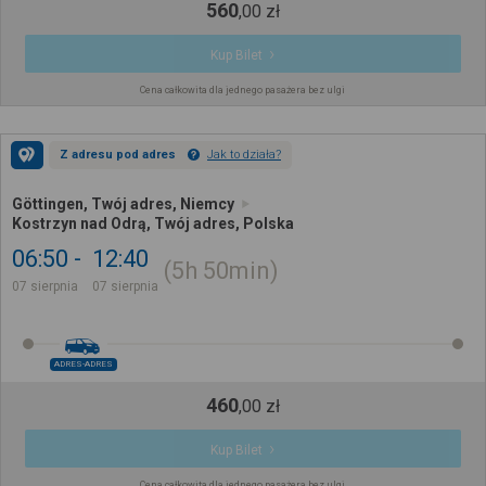
560
,
00
zł
Kup Bilet
Cena całkowita dla jednego pasażera bez ulgi
Z adresu pod adres
Jak to działa?
Göttingen, Twój adres, Niemcy
Kostrzyn nad Odrą, Twój adres, Polska
06:50
12:40
5h
50min
07 sierpnia
07 sierpnia
ADRES-ADRES
460
,
00
zł
Kup Bilet
Cena całkowita dla jednego pasażera bez ulgi