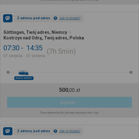
Z adresu pod adres
Jak to działa?
Göttingen, Twój adres, Niemcy
Kostrzyn nad Odrą, Twój adres, Polska
07:30
14:35
7h
5min
07 sierpnia
07 sierpnia
ADRES-ADRES
500
,
00
zł
Kup Bilet
Cena całkowita dla jednego pasażera bez ulgi
Z adresu pod adres
Jak to działa?