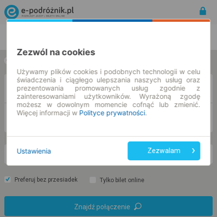
Rozkład Jazdy | Bilety
Bilety okresowe
Zezwól na cookies
w jedną stronę
w obie strony
Używamy plików cookies i podobnych technologii w celu
świadczenia i ciągłego ulepszania naszych usług oraz
Z
prezentowania promowanych usług zgodnie z
zainteresowaniami użytkowników. Wyrażoną zgodę
możesz w dowolnym momencie cofnąć lub zmienić.
Więcej informacji w
Polityce prywatności
.
DO
Ustawienia
Zezwalam
pt. 7 sie.
-- : --
Preferuj bez przesiadek
Tylko bilet online
Znajdź połączenie