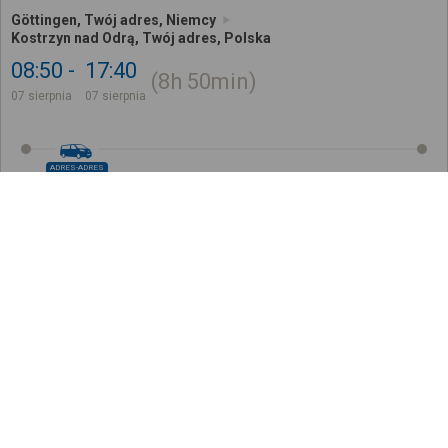
Göttingen, Twój adres, Niemcy
Kostrzyn nad Odrą, Twój adres, Polska
08:50
17:40
8h
50min
07 sierpnia
07 sierpnia
ADRES-ADRES
485
,
00
zł
Kup Bilet
Cena całkowita dla jednego pasażera bez ulgi
Z adresu pod adres
Jak to działa?
Göttingen, Twój adres, Niemcy
Kostrzyn nad Odrą, Twój adres, Polska
10:30
18:30
8h
0min