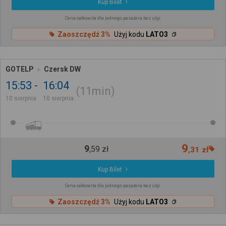
Kup Bilet
Cena całkowita dla jednego pasażera bez ulgi
Zaoszczędź 3%
Użyj kodu
LATO3
GOTELP
Czersk DW
15:53
16:04
11min
10 sierpnia
10 sierpnia
9
9
,
59
zł
,
31
zł
Kup Bilet
Cena całkowita dla jednego pasażera bez ulgi
Zaoszczędź 3%
Użyj kodu
LATO3