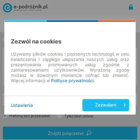
Rozkład Jazdy | Bilety
Bilety okresowe
w jedną stronę
w obie strony
Zezwól na cookies
Używamy plików cookies i podobnych technologii w celu
Z
świadczenia i ciągłego ulepszania naszych usług oraz
prezentowania promowanych usług zgodnie z
zainteresowaniami użytkowników. Wyrażoną zgodę
DO
możesz w dowolnym momencie cofnąć lub zmienić.
Więcej informacji w
Polityce prywatności
.
nd. 9 sie.
-- : --
Ustawienia
Zezwalam
Preferuj bez przesiadek
Tylko bilet online
Znajdź połączenie