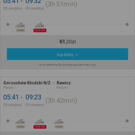
05:41
09:32
3h
51min
09 sierpnia
09 sierpnia
OSOB.
IC 66100
61
,
20
zł
Kup Bilety
Cena całkowita dla jednego pasażera bez ulgi
Gorzuchów Kłodzki N/Ż
Rawicz
Peron I
Peron I
05:41
09:23
3h
42min
09 sierpnia
09 sierpnia
OSOB.
IC 66100
OSOB.