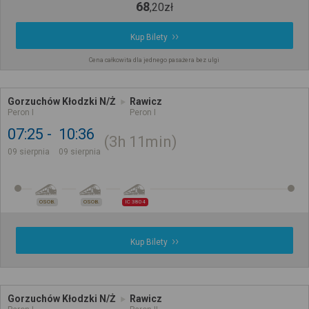
68
,
20
zł
Kup Bilety
Cena całkowita dla jednego pasażera bez ulgi
Gorzuchów Kłodzki N/Ż
Rawicz
Peron I
Peron I
07:25
10:36
3h
11min
09 sierpnia
09 sierpnia
OSOB.
OSOB.
IC 3804
Kup Bilety
Gorzuchów Kłodzki N/Ż
Rawicz