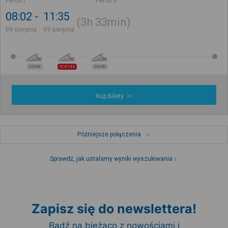
Peron I
Peron II
08:02
11:35
3h
33min
09 sierpnia
09 sierpnia
OSOB.
IC 6142
OSOB.
Kup Bilety
Późniejsze połączenia
Sprawdź, jak ustalamy wyniki wyszukiwania
Zapisz się do newslettera!
Bądź na bieżąco z nowościami i