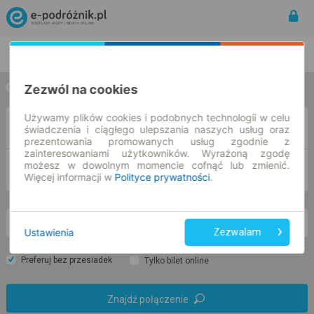
Rozkład Jazdy | Bilety
Bilety okresowe
Zezwól na cookies
w jedną stronę
w obie strony
Używamy plików cookies i podobnych technologii w celu
Z
świadczenia i ciągłego ulepszania naszych usług oraz
prezentowania promowanych usług zgodnie z
zainteresowaniami użytkowników. Wyrażoną zgodę
możesz w dowolnym momencie cofnąć lub zmienić.
DO
Więcej informacji w
Polityce prywatności
.
nd. 9 sie.
-- : --
Ustawienia
Zezwalam
Preferuj bez przesiadek
Tylko bilet online
Znajdź połączenie