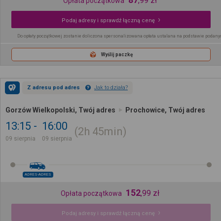
,
99
zł
Opłata początkowa
Podaj adresy i sprawdź łączną cenę
Do opłaty początkowej zostanie doliczona spersonalizowana opłata ustalana na podstawie podany
Wyślij paczkę
Z adresu pod adres
Jak to działa?
Gorzów Wielkopolski, Twój adres
Prochowice, Twój adres
13:15
16:00
2h
45min
09 sierpnia
09 sierpnia
ADRES-ADRES
152
,
99
zł
Opłata początkowa
Podaj adresy i sprawdź łączną cenę