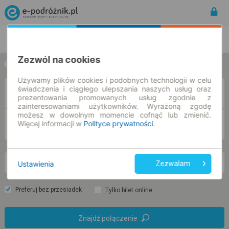
Rozkład Jazdy | Bilety
Bilety okresowe
Zezwól na cookies
w jedną stronę
w obie strony
Używamy plików cookies i podobnych technologii w celu
świadczenia i ciągłego ulepszania naszych usług oraz
Z
prezentowania promowanych usług zgodnie z
zainteresowaniami użytkowników. Wyrażoną zgodę
możesz w dowolnym momencie cofnąć lub zmienić.
DO
Więcej informacji w
Polityce prywatności
.
Ustawienia
Zezwalam
nd. 9 sie.
-- : --
Preferuj bez przesiadek
Tylko bilet online
Znajdź połączenie