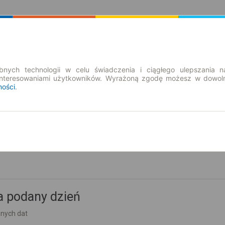
Rozkład Jazdy | Bilety
Bilety okresowe
nych technologii w celu świadczenia i ciągłego ulepszania n
interesowaniami użytkowników. Wyrażoną zgodę możesz w dowoln
ności
.
so. 8 sie.
-- : --
nka
a podany dzień
nnych dat