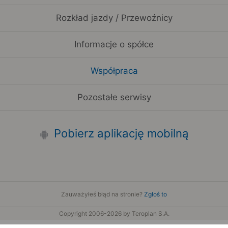
Rozkład jazdy / Przewoźnicy
Informacje o spółce
Współpraca
Pozostałe serwisy
Pobierz aplikację mobilną
Zauważyłeś błąd na stronie?
Zgłoś to
Copyright 2006-2026 by Teroplan S.A.