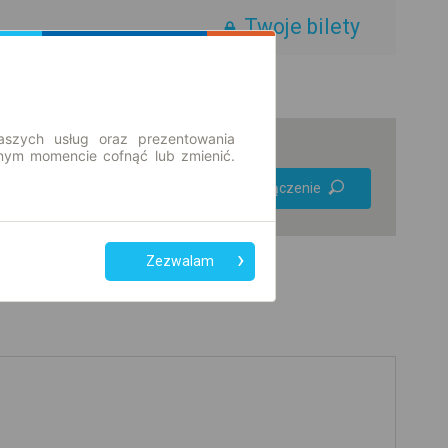
Twoje bilety
aszych usług oraz prezentowania
ym momencie cofnąć lub zmienić.
Preferuj bez
Znajdź połączenie
przesiadek
Tylko bilet online
Zezwalam