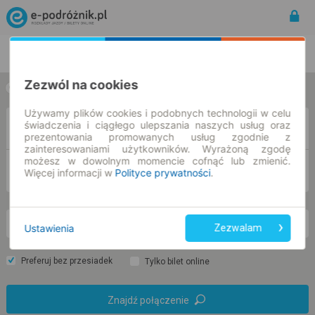
Rozkład Jazdy | Bilety
Bilety okresowe
Zezwól na cookies
w jedną stronę
w obie strony
Używamy plików cookies i podobnych technologii w celu
świadczenia i ciągłego ulepszania naszych usług oraz
Z
prezentowania promowanych usług zgodnie z
zainteresowaniami użytkowników. Wyrażoną zgodę
możesz w dowolnym momencie cofnąć lub zmienić.
DO
Więcej informacji w
Polityce prywatności
.
so. 8 sie.
-- : --
Ustawienia
Zezwalam
Preferuj bez przesiadek
Tylko bilet online
Znajdź połączenie