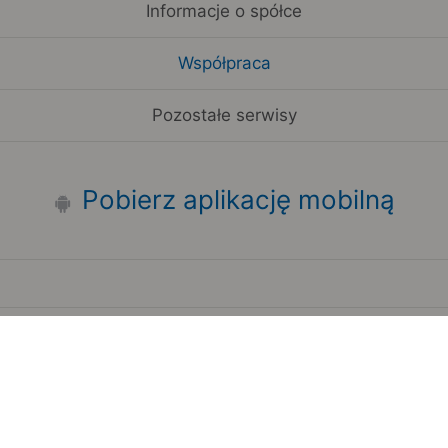
Informacje o spółce
Współpraca
Pozostałe serwisy
Pobierz aplikację mobilną
Zauważyłeś błąd na stronie?
Zgłoś to
Copyright 2006-2026 by Teroplan S.A.
Serwis używa danych GeoLite2 stworzonych przez firmę
MaxMind
www.maxmind.com