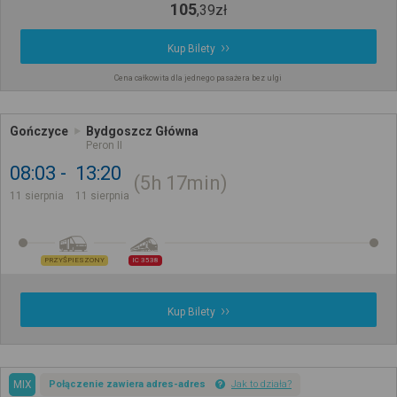
105
,
39
zł
Kup Bilety
Cena całkowita dla jednego pasażera bez ulgi
Gończyce
Bydgoszcz Główna
Peron II
08:03
13:20
5h
17min
11 sierpnia
11 sierpnia
PRZYŚPIESZONY
IC 3538
Kup Bilety
MIX
Połączenie zawiera adres-adres
Jak to działa?