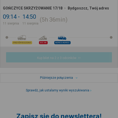
GOŃCZYCE SKRZYŻOWANIE 17/18
Bydgoszcz, Twój adres
09:14
14:50
5h
36min
11 sierpnia
11 sierpnia
PRZYŚPIESZONY
EIC 46
ADRES-ADRES
Kup bilet na 2 z 3 odcinków
Późniejsze połączenia
Sprawdź, jak ustalamy wyniki wyszukiwania
Zapisz się do newslettera!