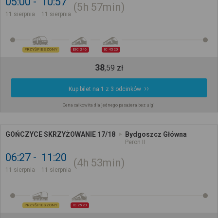
05:00
10:57
5h
57min
11 sierpnia
11 sierpnia
PRZYŚPIESZONY
EIC 246
IC 4520
38
,
59
zł
Kup bilet na 1 z 3 odcinków
Cena całkowita dla jednego pasażera bez ulgi
GOŃCZYCE SKRZYŻOWANIE 17/18
Bydgoszcz Główna
Peron II
06:27
11:20
4h
53min
11 sierpnia
11 sierpnia
PRZYŚPIESZONY
IC 2520