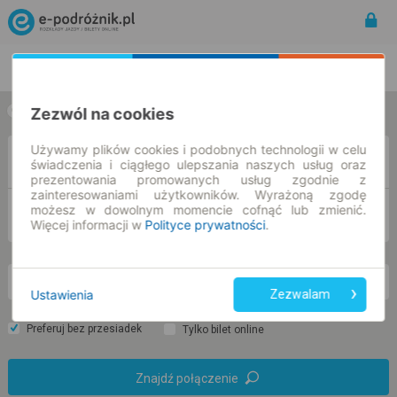
Rozkład Jazdy | Bilety
Bilety okresowe
Zezwól na cookies
w jedną stronę
w obie strony
Używamy plików cookies i podobnych technologii w celu
Z
świadczenia i ciągłego ulepszania naszych usług oraz
prezentowania promowanych usług zgodnie z
zainteresowaniami użytkowników. Wyrażoną zgodę
możesz w dowolnym momencie cofnąć lub zmienić.
DO
Więcej informacji w
Polityce prywatności
.
wt. 11 sie.
-- : --
Ustawienia
Zezwalam
Preferuj bez przesiadek
Tylko bilet online
Znajdź połączenie