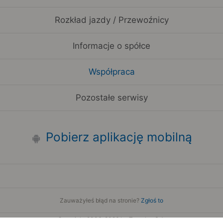
Rozkład jazdy / Przewoźnicy
Informacje o spółce
Współpraca
Pozostałe serwisy
Pobierz aplikację mobilną
Zauważyłeś błąd na stronie?
Zgłoś to
Copyright 2006-2026 by Teroplan S.A.