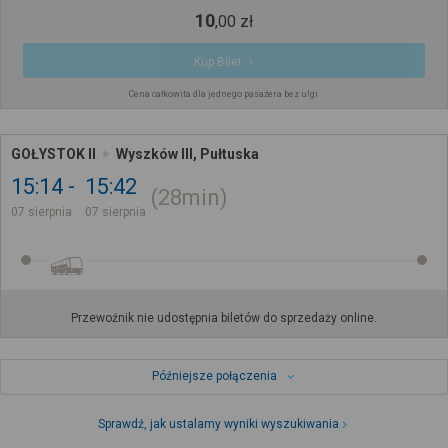
10
,
00
zł
Kup Bilet
Cena całkowita dla jednego pasażera bez ulgi
GOŁYSTOK II
Wyszków III, Pułtuska
15:14
15:42
28min
07 sierpnia
07 sierpnia
Przewoźnik nie udostępnia biletów do sprzedaży online.
Późniejsze połączenia
Sprawdź, jak ustalamy wyniki wyszukiwania