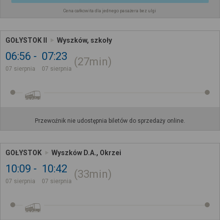
Cena całkowita dla jednego pasażera bez ulgi
GOŁYSTOK II
Wyszków, szkoły
06:56
07:23
27min
07 sierpnia
07 sierpnia
Przewoźnik nie udostępnia biletów do sprzedaży online.
GOŁYSTOK
Wyszków D.A., Okrzei
10:09
10:42
33min
07 sierpnia
07 sierpnia