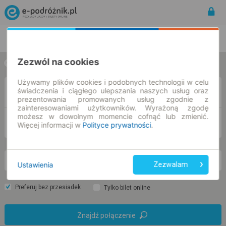
Rozkład Jazdy | Bilety
Bilety okresowe
Zezwól na cookies
w jedną stronę
w obie strony
Używamy plików cookies i podobnych technologii w celu
świadczenia i ciągłego ulepszania naszych usług oraz
Z
prezentowania promowanych usług zgodnie z
zainteresowaniami użytkowników. Wyrażoną zgodę
możesz w dowolnym momencie cofnąć lub zmienić.
DO
Więcej informacji w
Polityce prywatności
.
pt. 7 sie.
-- : --
Ustawienia
Zezwalam
Preferuj bez przesiadek
Tylko bilet online
Znajdź połączenie