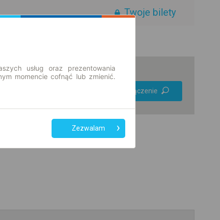
Twoje bilety
aszych usług oraz prezentowania
ym momencie cofnąć lub zmienić.
Preferuj bez
Znajdź połączenie
przesiadek
Tylko bilet online
Zezwalam