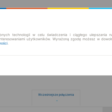
Rozkład Jazdy | Bilety
Bilety okresowe
nych technologii w celu świadczenia i ciągłego ulepszania n
interesowaniami użytkowników. Wyrażoną zgodę możesz w dowoln
ności
.
pt. 7 sie.
-- : --
Wcześniejsze połączenia