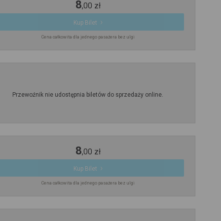
8
,
00
zł
Kup Bilet
Cena całkowita dla jednego pasażera bez ulgi
Przewoźnik nie udostępnia biletów do sprzedaży online.
8
,
00
zł
Kup Bilet
Cena całkowita dla jednego pasażera bez ulgi