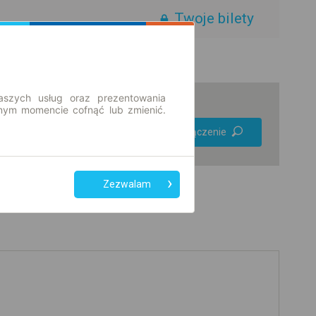
Twoje bilety
aszych usług oraz prezentowania
ym momencie cofnąć lub zmienić.
Preferuj bez
Znajdź połączenie
przesiadek
Tylko bilet online
Zezwalam