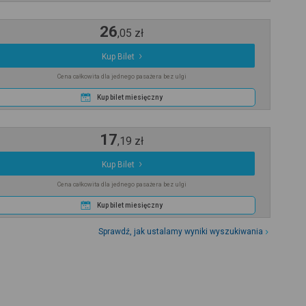
26
,
05
zł
Kup Bilet
Cena całkowita dla jednego pasażera bez ulgi
Kup bilet miesięczny
17
,
19
zł
Kup Bilet
Cena całkowita dla jednego pasażera bez ulgi
Kup bilet miesięczny
Sprawdź, jak ustalamy wyniki wyszukiwania