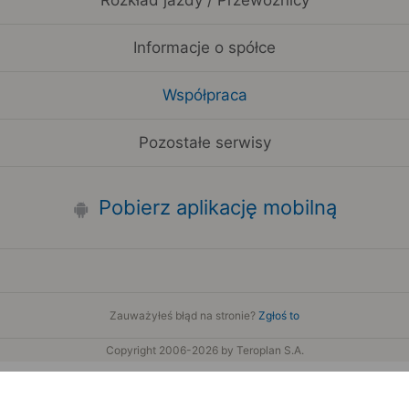
Rozkład jazdy / Przewoźnicy
Informacje o spółce
Współpraca
Pozostałe serwisy
Pobierz aplikację mobilną
Zauważyłeś błąd na stronie?
Zgłoś to
Copyright 2006-2026 by Teroplan S.A.
wis używa danych GeoLite2 stworzonych przez firmę MaxMind
www.maxmind.