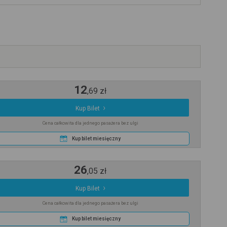
12
,
69
zł
Kup Bilet
Cena całkowita dla jednego pasażera bez ulgi
Kup bilet miesięczny
26
,
05
zł
Kup Bilet
Cena całkowita dla jednego pasażera bez ulgi
Kup bilet miesięczny