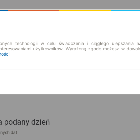
Rozkład Jazdy | Bilety
Bilety okresowe
nych technologii w celu świadczenia i ciągłego ulepszania n
interesowaniami użytkowników. Wyrażoną zgodę możesz w dowoln
ności
.
nd. 9 sie.
-- : --
a podany dzień
nnych dat