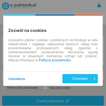
Rozkład Jazdy | Bilety
Bilety okresowe
Zezwól na cookies
w jedną stronę
w obie strony
Używamy plików cookies i podobnych technologii w celu
Z
świadczenia i ciągłego ulepszania naszych usług oraz
prezentowania promowanych usług zgodnie z
zainteresowaniami użytkowników. Wyrażoną zgodę
możesz w dowolnym momencie cofnąć lub zmienić.
DO
Więcej informacji w
Polityce prywatności
.
wt. 11 sie.
-- : --
Ustawienia
Zezwalam
Preferuj bez przesiadek
Tylko bilet online
Znajdź połączenie