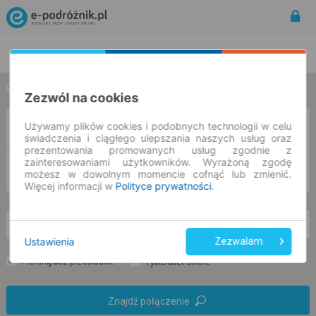
Rozkład Jazdy | Bilety
Bilety okresowe
w jedną stronę
w obie strony
Zezwól na cookies
Używamy plików cookies i podobnych technologii w celu
Z
świadczenia i ciągłego ulepszania naszych usług oraz
prezentowania promowanych usług zgodnie z
zainteresowaniami użytkowników. Wyrażoną zgodę
DO
możesz w dowolnym momencie cofnąć lub zmienić.
Więcej informacji w
Polityce prywatności
.
pn. 10 sie.
-- : --
Ustawienia
Zezwalam
Preferuj bez przesiadek
Tylko bilet online
Znajdź połączenie