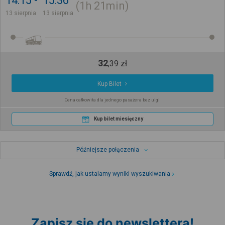
14:15
15:36
1h
21min
13 sierpnia
13 sierpnia
32
,
39
zł
Kup Bilet
Cena całkowita dla jednego pasażera bez ulgi
Kup bilet miesięczny
Późniejsze połączenia
Sprawdź, jak ustalamy wyniki wyszukiwania
Zapisz się do newslettera!