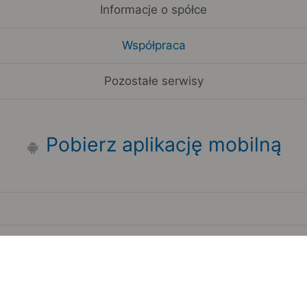
Informacje o spółce
Współpraca
Pozostałe serwisy
Pobierz aplikację mobilną
Zauważyłeś błąd na stronie?
Zgłoś to
Copyright 2006-2026 by Teroplan S.A.
Serwis używa danych GeoLite2 stworzonych przez firmę