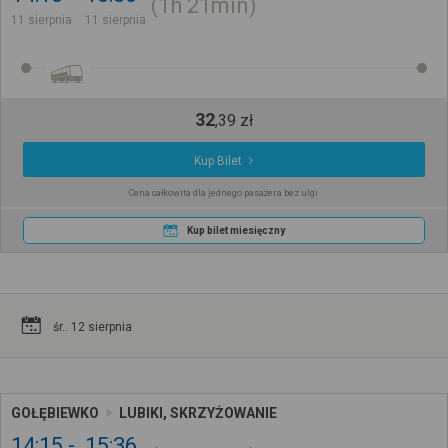
1h
21min
11 sierpnia
11 sierpnia
32
,
39
zł
Kup Bilet
Cena całkowita dla jednego pasażera bez ulgi
Kup bilet miesięczny
śr.. 12 sierpnia
GOŁĘBIEWKO
LUBIKI, SKRZYŻOWANIE
14:15
15:36