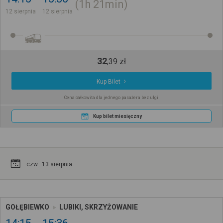
1h
21min
12 sierpnia
12 sierpnia
32
,
39
zł
Kup Bilet
Cena całkowita dla jednego pasażera bez ulgi
Kup bilet miesięczny
czw.. 13 sierpnia
GOŁĘBIEWKO
LUBIKI, SKRZYŻOWANIE