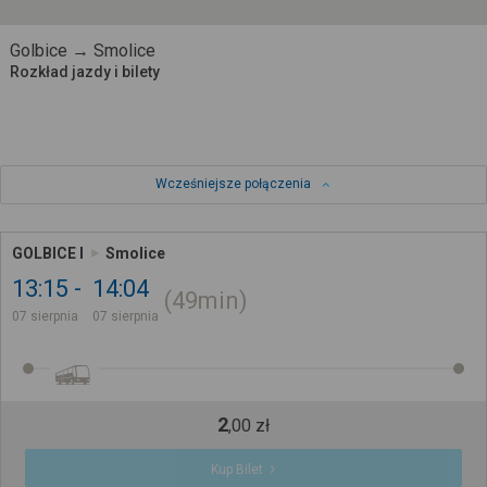
Golbice → Smolice
Rozkład jazdy i bilety
Wcześniejsze połączenia
GOLBICE I
Smolice
13:15
14:04
49min
07 sierpnia
07 sierpnia
2
,
00
zł
Kup Bilet