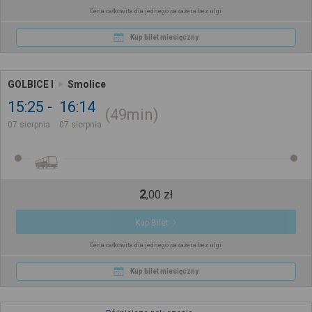
Cena całkowita dla jednego pasażera bez ulgi
Kup bilet miesięczny
GOLBICE I
Smolice
15:25
16:14
49min
07 sierpnia
07 sierpnia
2
,
00
zł
Kup Bilet
Cena całkowita dla jednego pasażera bez ulgi
Kup bilet miesięczny