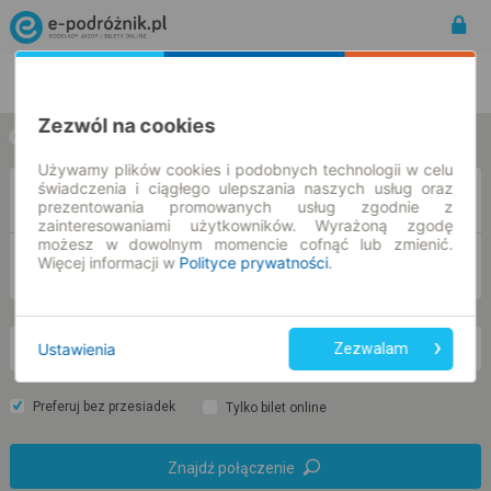
Rozkład Jazdy | Bilety
Bilety okresowe
Zezwól na cookies
w jedną stronę
w obie strony
Używamy plików cookies i podobnych technologii w celu
świadczenia i ciągłego ulepszania naszych usług oraz
Z
prezentowania promowanych usług zgodnie z
zainteresowaniami użytkowników. Wyrażoną zgodę
możesz w dowolnym momencie cofnąć lub zmienić.
Więcej informacji w
Polityce prywatności
.
DO
Ustawienia
Zezwalam
pt. 7 sie.
-- : --
Preferuj bez przesiadek
Tylko bilet online
Znajdź połączenie