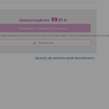
59
,
99
zł
Opłata początkowa
Podaj adresy i sprawdź łączną cenę
o opłaty początkowej zostanie doliczona spersonalizowana opłata ustalana na podstawie podanych przez 
Wyślij paczkę
Sprawdź, jak ustalamy wyniki wyszukiwania