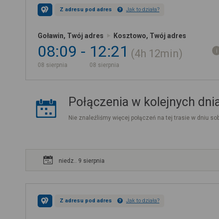
Z adresu pod adres
Jak to działa?
Goławin, Twój adres
Kosztowo, Twój adres
08:09
12:21
4h
12min
08 sierpnia
08 sierpnia
Połączenia w kolejnych dni
Nie znaleźliśmy więcej połączeń na tej trasie w dniu sob
niedz.. 9 sierpnia
Z adresu pod adres
Jak to działa?