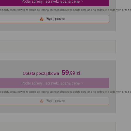
Podaj adresy i sprawdź łączną cenę
o opłaty początkowej zostanie doliczona spersonalizowana opłata ustalana na podstawie podanych przez 
Wyślij paczkę
59
,
99
zł
Opłata początkowa
Podaj adresy i sprawdź łączną cenę
o opłaty początkowej zostanie doliczona spersonalizowana opłata ustalana na podstawie podanych przez 
Wyślij paczkę