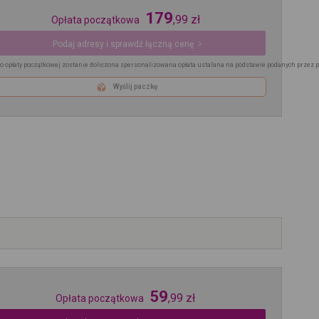
179
,
99
zł
Opłata początkowa
Podaj adresy i sprawdź łączną cenę
o opłaty początkowej zostanie doliczona spersonalizowana opłata ustalana na podstawie podanych przez 
Wyślij paczkę
59
,
99
zł
Opłata początkowa