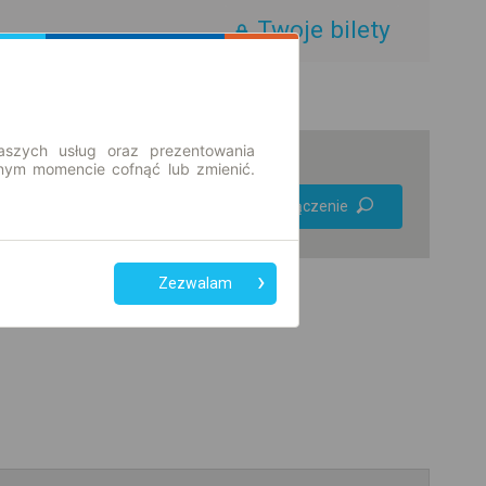
Twoje bilety
aszych usług oraz prezentowania
ym momencie cofnąć lub zmienić.
Preferuj bez
Znajdź połączenie
przesiadek
Tylko bilet online
Zezwalam