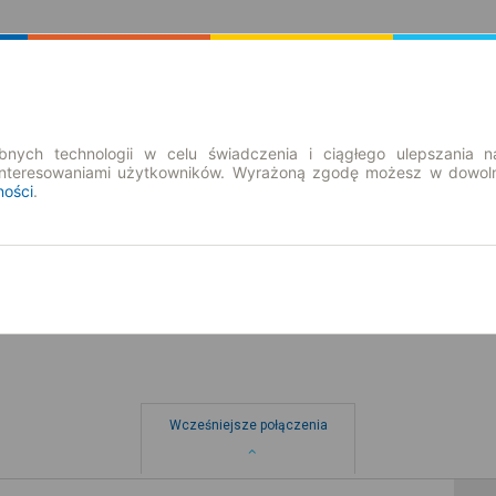
Rozkład Jazdy | Bilety
Bilety okresowe
nych technologii w celu świadczenia i ciągłego ulepszania n
interesowaniami użytkowników. Wyrażoną zgodę możesz w dowoln
ności
.
so. 8 sie.
-- : --
Wcześniejsze połączenia