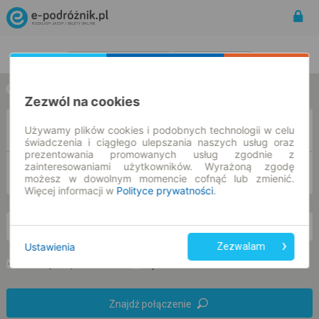
Rozkład Jazdy | Bilety
Bilety okresowe
w jedną stronę
w obie strony
Zezwól na cookies
Z
Używamy plików cookies i podobnych technologii w celu
świadczenia i ciągłego ulepszania naszych usług oraz
prezentowania promowanych usług zgodnie z
zainteresowaniami użytkowników. Wyrażoną zgodę
DO
możesz w dowolnym momencie cofnąć lub zmienić.
Więcej informacji w
Polityce prywatności
.
pt. 7 sie.
-- : --
Ustawienia
Zezwalam
Preferuj bez przesiadek
Tylko bilet online
Znajdź połączenie