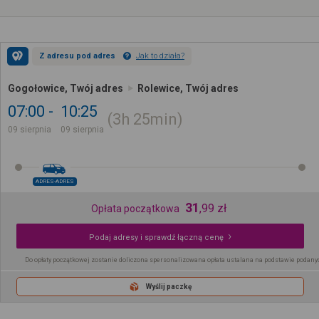
Z adresu pod adres
Jak to działa?
Gogołowice, Twój adres
Rolewice, Twój adres
07:00
10:25
3h
25min
09 sierpnia
09 sierpnia
ADRES-ADRES
31
,
99
zł
Opłata początkowa
Podaj adresy i sprawdź łączną cenę
Do opłaty początkowej zostanie doliczona spersonalizowana opłata ustalana na podstawie podany
Wyślij paczkę