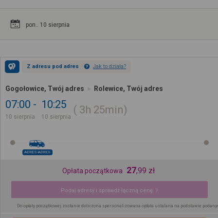
pon.. 10 sierpnia
Z adresu pod adres
Jak to działa?
Gogołowice, Twój adres
Rolewice, Twój adres
07:00
10:25
3h
25min
10 sierpnia
10 sierpnia
ADRES-ADRES
27
,
99
zł
Opłata początkowa
Podaj adresy i sprawdź łączną cenę
Do opłaty początkowej zostanie doliczona spersonalizowana opłata ustalana na podstawie podany