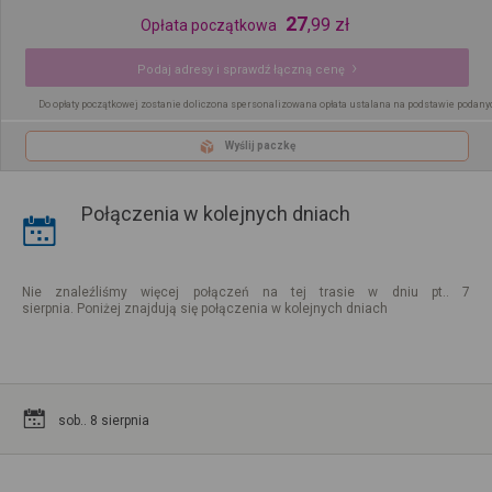
27
,
99
zł
Opłata początkowa
Podaj adresy i sprawdź łączną cenę
Do opłaty początkowej zostanie doliczona spersonalizowana opłata ustalana na podstawie podany
Wyślij paczkę
Połączenia w kolejnych dniach
Nie znaleźliśmy więcej połączeń na tej trasie w dniu pt.. 7
sierpnia. Poniżej znajdują się połączenia w kolejnych dniach
sob.. 8 sierpnia