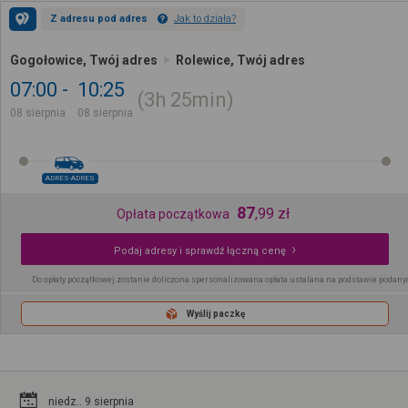
Z adresu pod adres
Jak to działa?
Gogołowice, Twój adres
Rolewice, Twój adres
07:00
10:25
3h
25min
08 sierpnia
08 sierpnia
ADRES-ADRES
87
,
99
zł
Opłata początkowa
Podaj adresy i sprawdź łączną cenę
Do opłaty początkowej zostanie doliczona spersonalizowana opłata ustalana na podstawie podany
Wyślij paczkę
niedz.. 9 sierpnia