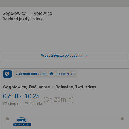
Gogołowice → Rolewice
Rozkład jazdy i bilety
Wcześniejsze połączenia
Z adresu pod adres
Jak to działa?
Gogołowice, Twój adres
Rolewice, Twój adres
07:00
10:25
3h
25min
07 sierpnia
07 sierpnia
ADRES-ADRES