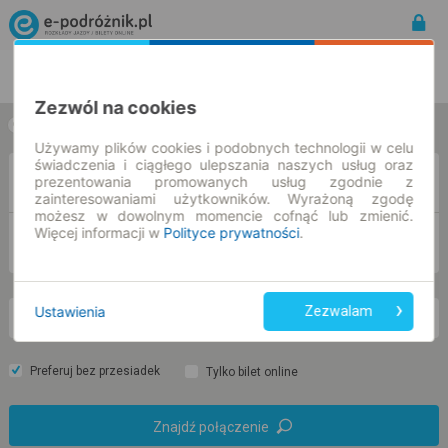
Rozkład Jazdy | Bilety
Bilety okresowe
Zezwól na cookies
w jedną stronę
w obie strony
Używamy plików cookies i podobnych technologii w celu
świadczenia i ciągłego ulepszania naszych usług oraz
Z
prezentowania promowanych usług zgodnie z
zainteresowaniami użytkowników. Wyrażoną zgodę
możesz w dowolnym momencie cofnąć lub zmienić.
Więcej informacji w
Polityce prywatności
.
DO
Ustawienia
Zezwalam
wt. 11 sie.
-- : --
Preferuj bez przesiadek
Tylko bilet online
Znajdź połączenie