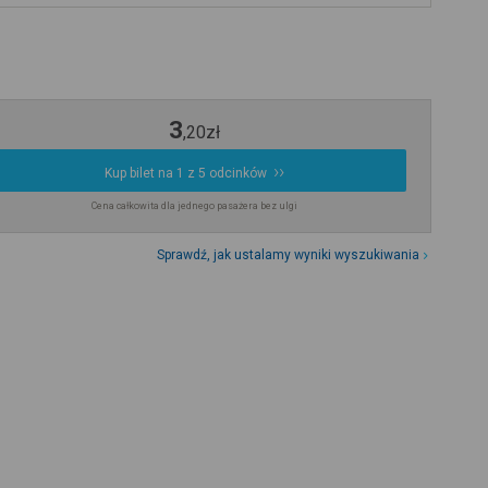
3
,
20
zł
Kup bilet na 1 z 5 odcinków
Cena całkowita dla jednego pasażera bez ulgi
Sprawdź, jak ustalamy wyniki wyszukiwania