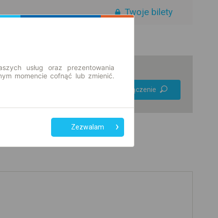
Twoje bilety
aszych usług oraz prezentowania
ym momencie cofnąć lub zmienić.
Preferuj bez
Znajdź połączenie
przesiadek
Tylko bilet online
Zezwalam