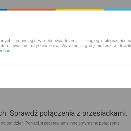
Rozkład Jazdy | Bilety
Bilety okresowe
nych technologii w celu świadczenia i ciągłego ulepszania n
interesowaniami użytkowników. Wyrażoną zgodę możesz w dowoln
ności
.
nd. 9 sie.
-- : --
h. Sprawdź połączenia z przesiadkami.
 na ten dzień. Poniżej przedstawiamy inne optymalne połączenia.