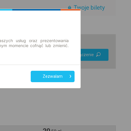
Twoje bilety
aszych usług oraz prezentowania
ym momencie cofnąć lub zmienić.
Preferuj bez
Znajdź połączenie
przesiadek
Tylko bilet online
Zezwalam
20