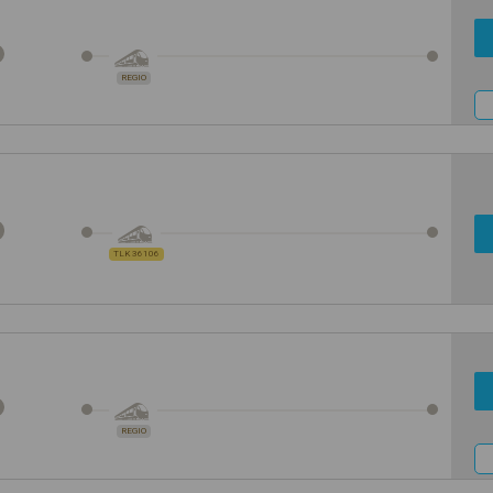
REGIO
TLK 36106
REGIO