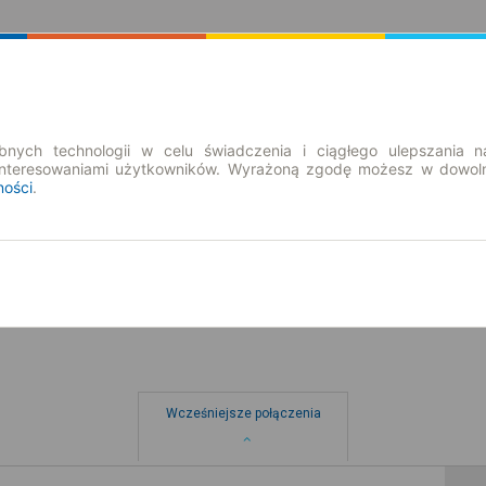
Rozkład Jazdy | Bilety
Bilety okresowe
nych technologii w celu świadczenia i ciągłego ulepszania n
interesowaniami użytkowników. Wyrażoną zgodę możesz w dowoln
ności
.
pt. 7 sie.
-- : --
Wcześniejsze połączenia