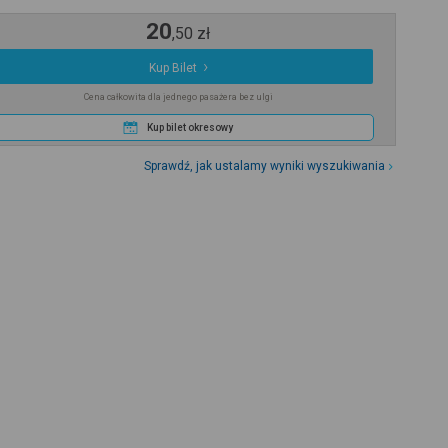
20
,
50
zł
Kup Bilet
Cena całkowita dla jednego pasażera bez ulgi
Kup bilet okresowy
Sprawdź, jak ustalamy wyniki wyszukiwania