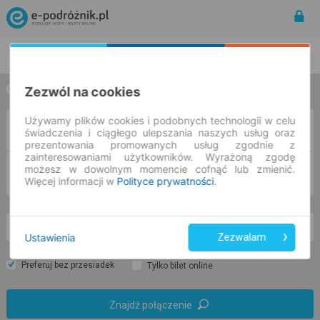
Rozkład Jazdy | Bilety
Bilety okresowe
Zezwól na cookies
w jedną stronę
w obie strony
Używamy plików cookies i podobnych technologii w celu
Z
świadczenia i ciągłego ulepszania naszych usług oraz
prezentowania promowanych usług zgodnie z
zainteresowaniami użytkowników. Wyrażoną zgodę
możesz w dowolnym momencie cofnąć lub zmienić.
DO
Więcej informacji w
Polityce prywatności
.
pt. 7 sie.
-- : --
Ustawienia
Zezwalam
Preferuj bez przesiadek
Tylko bilet online
Znajdź połączenie