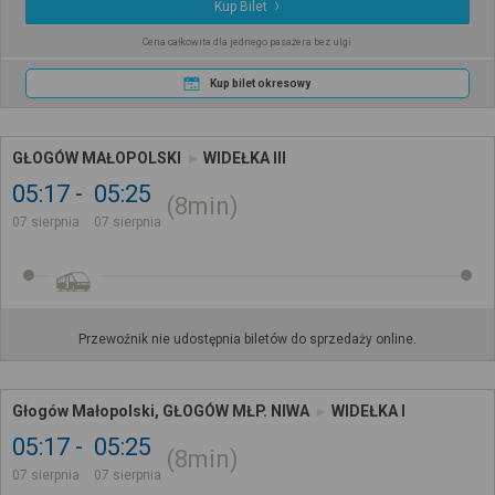
Kup Bilet
Cena całkowita dla jednego pasażera bez ulgi
Kup bilet okresowy
GŁOGÓW MAŁOPOLSKI
WIDEŁKA III
05:17
05:25
8min
07 sierpnia
07 sierpnia
Przewoźnik nie udostępnia biletów do sprzedaży online.
Głogów Małopolski, GŁOGÓW MŁP. NIWA
WIDEŁKA I
05:17
05:25
8min
07 sierpnia
07 sierpnia