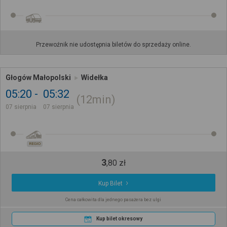
Przewoźnik nie udostępnia biletów do sprzedaży online.
Głogów Małopolski
Widełka
05:20
05:32
12min
07 sierpnia
07 sierpnia
REGIO
3
,
80
zł
Kup Bilet
Cena całkowita dla jednego pasażera bez ulgi
Kup bilet okresowy