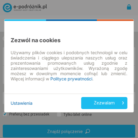
Rozkład Jazdy | Bilety
Bilety okresowe
Zezwól na cookies
w jedną stronę
w obie strony
Używamy plików cookies i podobnych technologii w celu
Z
świadczenia i ciągłego ulepszania naszych usług oraz
prezentowania promowanych usług zgodnie z
zainteresowaniami użytkowników. Wyrażoną zgodę
możesz w dowolnym momencie cofnąć lub zmienić.
DO
Więcej informacji w
Polityce prywatności
.
so. 8 sie.
-- : --
Ustawienia
Zezwalam
Preferuj bez przesiadek
Tylko bilet online
Znajdź połączenie