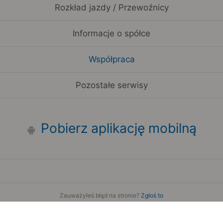
Rozkład jazdy / Przewoźnicy
Informacje o spółce
Współpraca
Pozostałe serwisy
Pobierz aplikację mobilną
Zauważyłeś błąd na stronie?
Zgłoś to
Copyright 2006-2026 by Teroplan S.A.