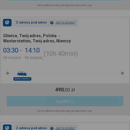
Cena całkowita dla jednego pasażera bez ulgi
Z adresu pod adres
Jak to działa?
Gliwice, Twój adres, Polska
Westerstetten, Twój adres, Niemcy
03:30
14:10
10h
40min
08 sierpnia
08 sierpnia
ADRES-ADRES
490
,
00
zł
Kup Bilet
Cena całkowita dla jednego pasażera bez ulgi
Z adresu pod adres
Jak to działa?