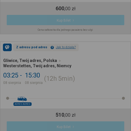
600
,
00
zł
Kup Bilet
Cena całkowita dla jednego pasażera bez ulgi
Z adresu pod adres
Jak to działa?
Gliwice, Twój adres, Polska
Westerstetten, Twój adres, Niemcy
03:25
15:30
12h
5min
08 sierpnia
08 sierpnia
ADRES-ADRES
510
,
00
zł
Kup Bilet