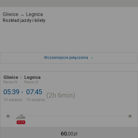
Gliwice → Legnica
Rozkład jazdy i bilety
Wcześniejsze połączenia
Gliwice
Legnica
Peron IV
Peron IV
05:39
07:45
2h
6min
10 sierpnia
10 sierpnia
IC 54
60
,
00
zł