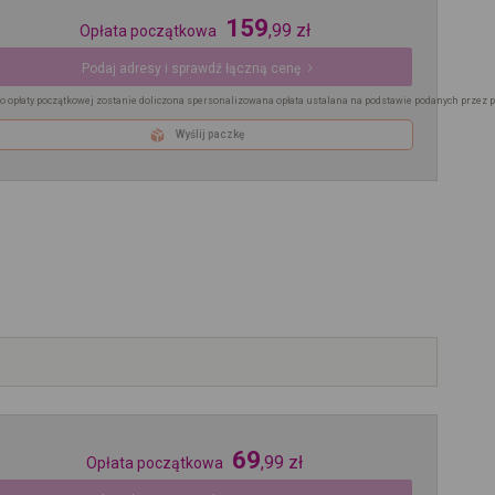
159
,
99
zł
Opłata początkowa
Podaj adresy i sprawdź łączną cenę
o opłaty początkowej zostanie doliczona spersonalizowana opłata ustalana na podstawie podanych przez 
Wyślij paczkę
69
,
99
zł
Opłata początkowa