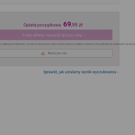
69
,
99
zł
Opłata początkowa
Podaj adresy i sprawdź łączną cenę
o opłaty początkowej zostanie doliczona spersonalizowana opłata ustalana na podstawie podanych przez 
Wyślij paczkę
Sprawdź, jak ustalamy wyniki wyszukiwania