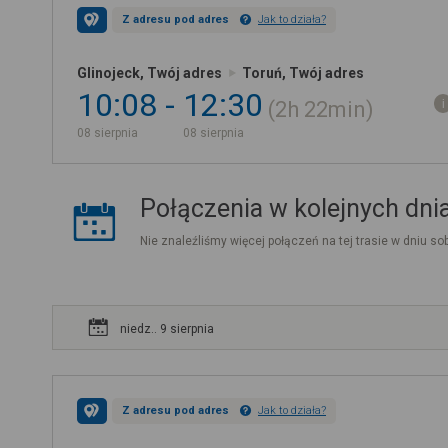
Z adresu pod adres
Jak to działa?
Glinojeck, Twój adres
Toruń, Twój adres
10:08
12:30
2h
22min
08 sierpnia
08 sierpnia
Połączenia w kolejnych dni
Nie znaleźliśmy więcej połączeń na tej trasie w dniu sob
niedz.. 9 sierpnia
Z adresu pod adres
Jak to działa?