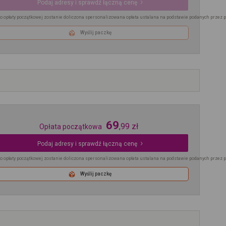
Podaj adresy i sprawdź łączną cenę
o opłaty początkowej zostanie doliczona spersonalizowana opłata ustalana na podstawie podanych przez 
Wyślij paczkę
69
,
99
zł
Opłata początkowa
Podaj adresy i sprawdź łączną cenę
o opłaty początkowej zostanie doliczona spersonalizowana opłata ustalana na podstawie podanych przez 
Wyślij paczkę