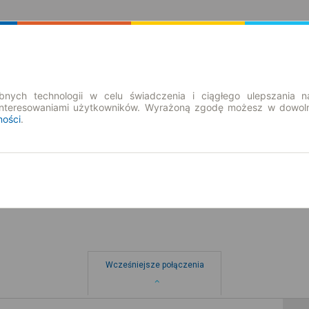
Rozkład Jazdy | Bilety
Bilety okresowe
nych technologii w celu świadczenia i ciągłego ulepszania n
interesowaniami użytkowników. Wyrażoną zgodę możesz w dowoln
ności
.
so. 8 sie.
-- : --
Wcześniejsze połączenia