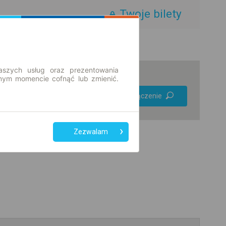
Twoje bilety
aszych usług oraz prezentowania
ym momencie cofnąć lub zmienić.
Preferuj bez
Znajdź połączenie
przesiadek
Tylko bilet online
Zezwalam