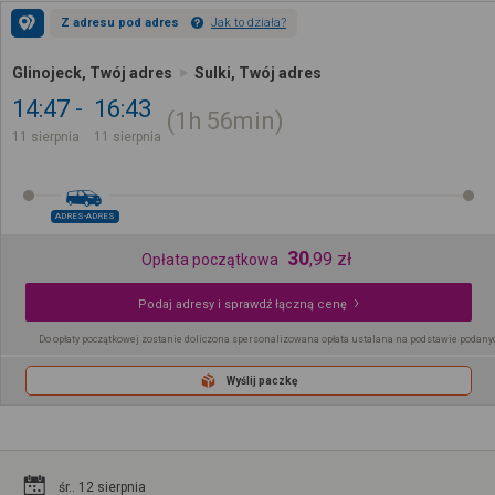
Z adresu pod adres
Jak to działa?
Glinojeck, Twój adres
Sulki, Twój adres
14:47
16:43
1h
56min
11 sierpnia
11 sierpnia
ADRES-ADRES
30
,
99
zł
Opłata początkowa
Podaj adresy i sprawdź łączną cenę
Do opłaty początkowej zostanie doliczona spersonalizowana opłata ustalana na podstawie podany
Wyślij paczkę
śr.. 12 sierpnia