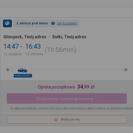
Z adresu pod adres
Jak to działa?
Glinojeck, Twój adres
Sulki, Twój adres
14:47
16:43
1h
56min
12 sierpnia
12 sierpnia
ADRES-ADRES
34
,
99
zł
Opłata początkowa
Podaj adresy i sprawdź łączną cenę
Do opłaty początkowej zostanie doliczona spersonalizowana opłata ustalana na podstawie podany
Wyślij paczkę