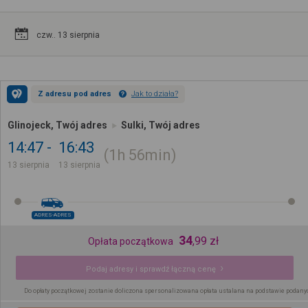
czw.. 13 sierpnia
Z adresu pod adres
Jak to działa?
Glinojeck, Twój adres
Sulki, Twój adres
14:47
16:43
1h
56min
13 sierpnia
13 sierpnia
ADRES-ADRES
34
,
99
zł
Opłata początkowa
Podaj adresy i sprawdź łączną cenę
Do opłaty początkowej zostanie doliczona spersonalizowana opłata ustalana na podstawie podany