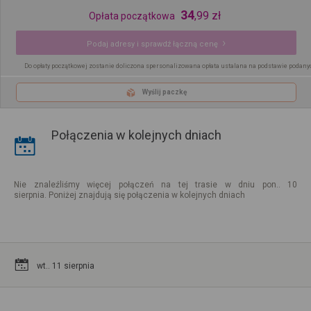
34
,
99
zł
Opłata początkowa
Podaj adresy i sprawdź łączną cenę
Do opłaty początkowej zostanie doliczona spersonalizowana opłata ustalana na podstawie podany
Wyślij paczkę
Połączenia w kolejnych dniach
Nie znaleźliśmy więcej połączeń na tej trasie w dniu pon.. 10
sierpnia. Poniżej znajdują się połączenia w kolejnych dniach
wt.. 11 sierpnia