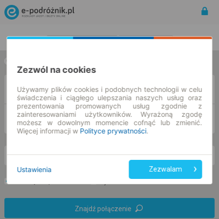
Rozkład Jazdy | Bilety
Bilety okresowe
w jedną stronę
w obie strony
Zezwól na cookies
Z
Używamy plików cookies i podobnych technologii w celu
świadczenia i ciągłego ulepszania naszych usług oraz
prezentowania promowanych usług zgodnie z
zainteresowaniami użytkowników. Wyrażoną zgodę
DO
możesz w dowolnym momencie cofnąć lub zmienić.
Więcej informacji w
Polityce prywatności
.
pn. 10 sie.
-- : --
Ustawienia
Zezwalam
Preferuj bez przesiadek
Tylko bilet online
Znajdź połączenie