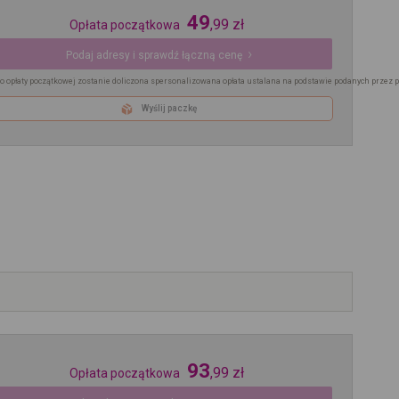
49
,
99
zł
Opłata początkowa
Podaj adresy i sprawdź łączną cenę
o opłaty początkowej zostanie doliczona spersonalizowana opłata ustalana na podstawie podanych przez 
Wyślij paczkę
93
,
99
zł
Opłata początkowa