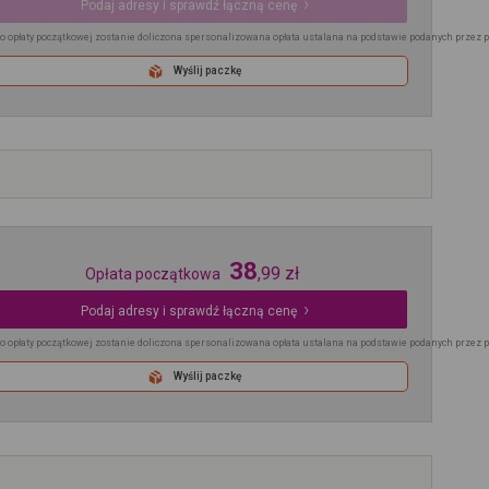
Podaj adresy i sprawdź łączną cenę
o opłaty początkowej zostanie doliczona spersonalizowana opłata ustalana na podstawie podanych przez 
Wyślij paczkę
38
,
99
zł
Opłata początkowa
Podaj adresy i sprawdź łączną cenę
o opłaty początkowej zostanie doliczona spersonalizowana opłata ustalana na podstawie podanych przez 
Wyślij paczkę