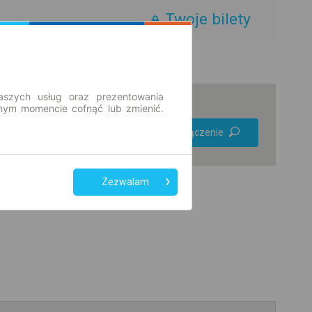
Twoje bilety
aszych usług oraz prezentowania
ym momencie cofnąć lub zmienić.
Preferuj bez
Znajdź połączenie
przesiadek
Tylko bilet online
Zezwalam