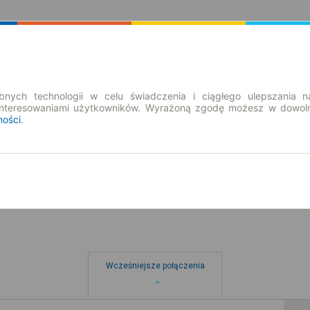
Rozkład Jazdy | Bilety
Bilety okresowe
nych technologii w celu świadczenia i ciągłego ulepszania n
interesowaniami użytkowników. Wyrażoną zgodę możesz w dowoln
ności
.
so. 8 sie.
-- : --
ąd
Wcześniejsze połączenia