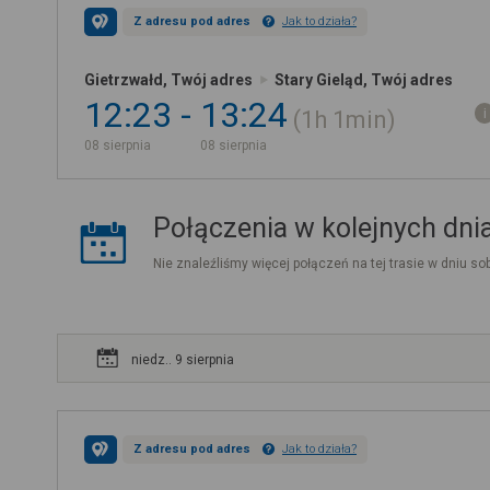
Z adresu pod adres
Jak to działa?
Gietrzwałd, Twój adres
Stary Gieląd, Twój adres
12:23
13:24
1h
1min
08 sierpnia
08 sierpnia
Połączenia w kolejnych dni
Nie znaleźliśmy więcej połączeń na tej trasie w dniu sob
niedz.. 9 sierpnia
Z adresu pod adres
Jak to działa?