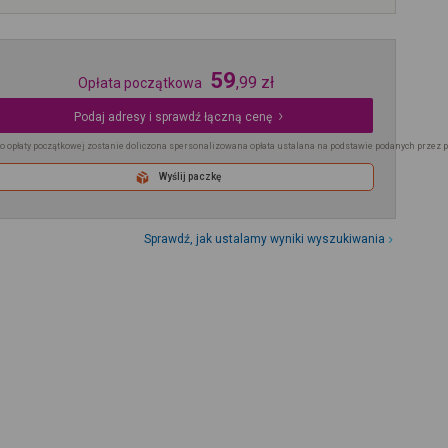
59
,
99
zł
Opłata początkowa
Podaj adresy i sprawdź łączną cenę
o opłaty początkowej zostanie doliczona spersonalizowana opłata ustalana na podstawie podanych przez 
Wyślij paczkę
Sprawdź, jak ustalamy wyniki wyszukiwania