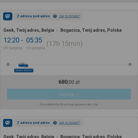
Z adresu pod adres
Jak to działa?
Genk, Twój adres, Belgia
Bogacica, Twój adres, Polska
12:20
05:35
17h
15min
09 sierpnia
10 sierpnia
ADRES-ADRES
680
,
00
zł
Kup Bilet
Cena całkowita dla jednego pasażera bez ulgi
Z adresu pod adres
Jak to działa?
Genk, Twój adres, Belgia
Bogacica, Twój adres, Polska