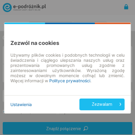
Rozkład Jazdy | Bilety
Bilety okresowe
w jedną stronę
w obie strony
Zezwól na cookies
Z
Używamy plików cookies i podobnych technologii w celu
świadczenia i ciągłego ulepszania naszych usług oraz
prezentowania promowanych usług zgodnie z
zainteresowaniami użytkowników. Wyrażoną zgodę
DO
możesz w dowolnym momencie cofnąć lub zmienić.
Więcej informacji w
Polityce prywatności
.
nd. 9 sie.
-- : --
Ustawienia
Zezwalam
Preferuj bez przesiadek
Tylko bilet online
Znajdź połączenie