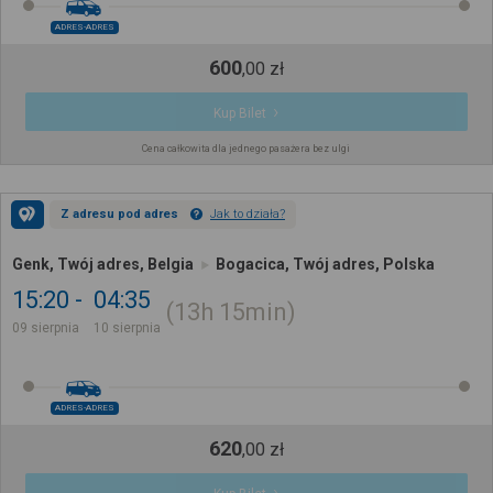
ADRES-ADRES
600
,
00
zł
Kup Bilet
Cena całkowita dla jednego pasażera bez ulgi
Z adresu pod adres
Jak to działa?
Genk, Twój adres, Belgia
Bogacica, Twój adres, Polska
15:20
04:35
13h
15min
09 sierpnia
10 sierpnia
ADRES-ADRES
620
,
00
zł