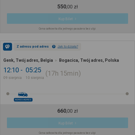
550
,
00
zł
Kup Bilet
Cena całkowita dla jednego pasażera bez ulgi
Z adresu pod adres
Jak to działa?
Genk, Twój adres, Belgia
Bogacica, Twój adres, Polska
12:10
05:25
17h
15min
09 sierpnia
10 sierpnia
ADRES-ADRES
660
,
00
zł
Kup Bilet
Cena całkowita dla jednego pasażera bez ulgi