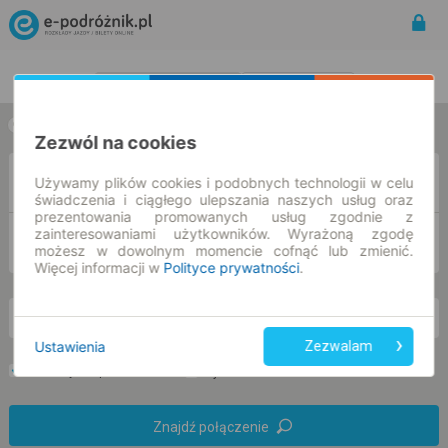
Rozkład Jazdy | Bilety
Bilety okresowe
w jedną stronę
w obie strony
Zezwól na cookies
Z
Używamy plików cookies i podobnych technologii w celu
świadczenia i ciągłego ulepszania naszych usług oraz
prezentowania promowanych usług zgodnie z
zainteresowaniami użytkowników. Wyrażoną zgodę
DO
możesz w dowolnym momencie cofnąć lub zmienić.
Więcej informacji w
Polityce prywatności
.
pt. 7 sie.
-- : --
Ustawienia
Zezwalam
Preferuj bez przesiadek
Tylko bilet online
Znajdź połączenie