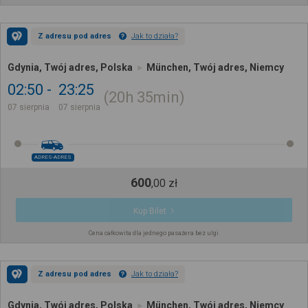
Z adresu pod adres
Jak to działa?
Gdynia, Twój adres, Polska
München, Twój adres, Niemcy
02:50
23:25
20h
35min
07 sierpnia
07 sierpnia
ADRES-ADRES
600
,
00
zł
Kup Bilet
Cena całkowita dla jednego pasażera bez ulgi
Z adresu pod adres
Jak to działa?
Gdynia, Twój adres, Polska
München, Twój adres, Niemcy