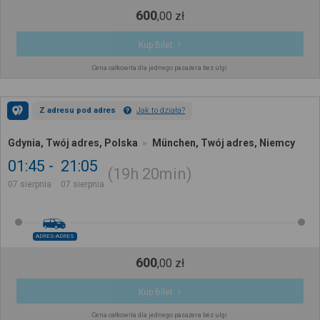
600
,
00
zł
Kup Bilet
Cena całkowita dla jednego pasażera bez ulgi
Z adresu pod adres
Jak to działa?
Gdynia, Twój adres, Polska
München, Twój adres, Niemcy
01:45
21:05
19h
20min
07 sierpnia
07 sierpnia
ADRES-ADRES
600
,
00
zł
Kup Bilet
Cena całkowita dla jednego pasażera bez ulgi