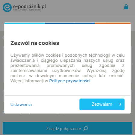
Rozkład Jazdy | Bilety
Bilety okresowe
w jedną stronę
w obie strony
Zezwól na cookies
Z
Używamy plików cookies i podobnych technologii w celu
świadczenia i ciągłego ulepszania naszych usług oraz
prezentowania promowanych usług zgodnie z
zainteresowaniami użytkowników. Wyrażoną zgodę
DO
możesz w dowolnym momencie cofnąć lub zmienić.
Więcej informacji w
Polityce prywatności
.
pn. 10 sie.
-- : --
Ustawienia
Zezwalam
Preferuj bez przesiadek
Tylko bilet online
Znajdź połączenie