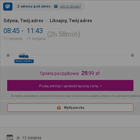
Z adresu pod adres
Jak to działa?
Gdynia, Twój adres
Liksajny, Twój adres
08:45
11:43
2h
58min
11 sierpnia
11 sierpnia
ADRES-ADRES
29
,
99
zł
Opłata początkowa
Podaj adresy i sprawdź łączną cenę
Do opłaty początkowej zostanie doliczona spersonalizowana opłata ustalana na podstawie podany
Wyślij paczkę
śr.. 12 sierpnia