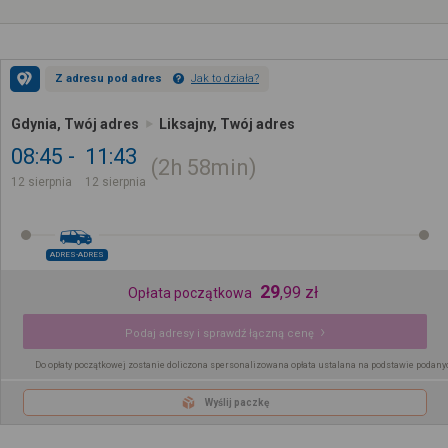
Z adresu pod adres
Jak to działa?
Gdynia, Twój adres
Liksajny, Twój adres
08:45
11:43
2h
58min
12 sierpnia
12 sierpnia
ADRES-ADRES
29
,
99
zł
Opłata początkowa
Podaj adresy i sprawdź łączną cenę
Do opłaty początkowej zostanie doliczona spersonalizowana opłata ustalana na podstawie podany
Wyślij paczkę