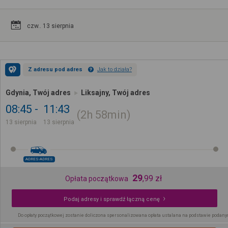
czw.. 13 sierpnia
Z adresu pod adres
Jak to działa?
Gdynia, Twój adres
Liksajny, Twój adres
08:45
11:43
2h
58min
13 sierpnia
13 sierpnia
ADRES-ADRES
29
,
99
zł
Opłata początkowa
Podaj adresy i sprawdź łączną cenę
Do opłaty początkowej zostanie doliczona spersonalizowana opłata ustalana na podstawie podany