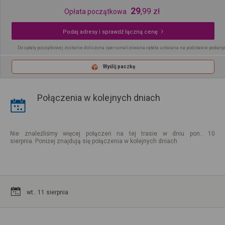
29
,
99
zł
Opłata początkowa
Podaj adresy i sprawdź łączną cenę
Do opłaty początkowej zostanie doliczona spersonalizowana opłata ustalana na podstawie podany
Wyślij paczkę
Połączenia w kolejnych dniach
Nie znaleźliśmy więcej połączeń na tej trasie w dniu pon.. 10
sierpnia. Poniżej znajdują się połączenia w kolejnych dniach
wt.. 11 sierpnia