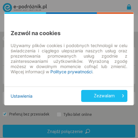
Rozkład Jazdy | Bilety
Bilety okresowe
Zezwól na cookies
w jedną stronę
w obie strony
Używamy plików cookies i podobnych technologii w celu
świadczenia i ciągłego ulepszania naszych usług oraz
Z
prezentowania promowanych usług zgodnie z
zainteresowaniami użytkowników. Wyrażoną zgodę
możesz w dowolnym momencie cofnąć lub zmienić.
Więcej informacji w
Polityce prywatności
.
DO
Ustawienia
Zezwalam
pn. 10 sie.
-- : --
Preferuj bez przesiadek
Tylko bilet online
Znajdź połączenie