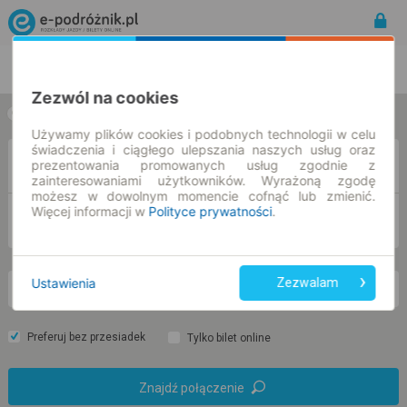
Rozkład Jazdy | Bilety
Bilety okresowe
Zezwól na cookies
w jedną stronę
w obie strony
Używamy plików cookies i podobnych technologii w celu
świadczenia i ciągłego ulepszania naszych usług oraz
Z
prezentowania promowanych usług zgodnie z
zainteresowaniami użytkowników. Wyrażoną zgodę
możesz w dowolnym momencie cofnąć lub zmienić.
Więcej informacji w
Polityce prywatności
.
DO
Ustawienia
Zezwalam
pt. 7 sie.
-- : --
Preferuj bez przesiadek
Tylko bilet online
Znajdź połączenie