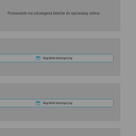
Przewoźnik nie udostępnia biletów do sprzedaży online.
Kup bilet miesięczny
Kup bilet miesięczny