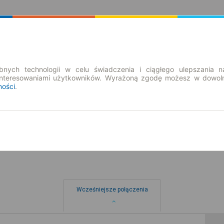
Rozkład Jazdy | Bilety
Bilety okresowe
nych technologii w celu świadczenia i ciągłego ulepszania n
interesowaniami użytkowników. Wyrażoną zgodę możesz w dowoln
ności
.
pt. 7 sie.
-- : --
Wcześniejsze połączenia