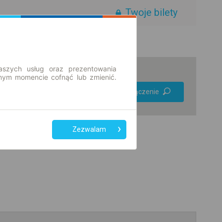
Twoje bilety
aszych usług oraz prezentowania
ym momencie cofnąć lub zmienić.
Preferuj bez
Znajdź połączenie
przesiadek
Tylko bilet online
Zezwalam