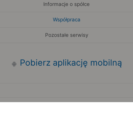
Informacje o spółce
Współpraca
Pozostałe serwisy
Pobierz aplikację mobilną
Zauważyłeś błąd na stronie?
Zgłoś to
Copyright 2006-2026 by Teroplan S.A.
Serwis używa danych GeoLite2 stworzonych przez firmę