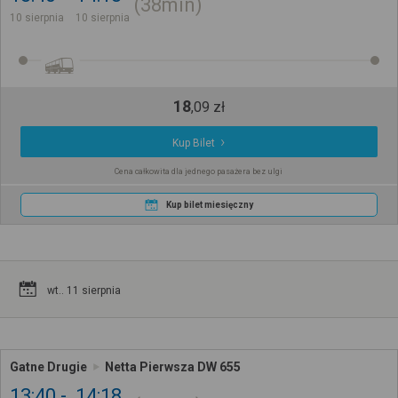
38min
10 sierpnia
10 sierpnia
18
,
09
zł
Kup Bilet
Cena całkowita dla jednego pasażera bez ulgi
Kup bilet miesięczny
wt.. 11 sierpnia
Gatne Drugie
Netta Pierwsza DW 655
13:40
14:18