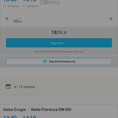
38min
11 sierpnia
11 sierpnia
18
,
09
zł
Kup Bilet
Cena całkowita dla jednego pasażera bez ulgi
Kup bilet miesięczny
śr.. 12 sierpnia
Gatne Drugie
Netta Pierwsza DW 655