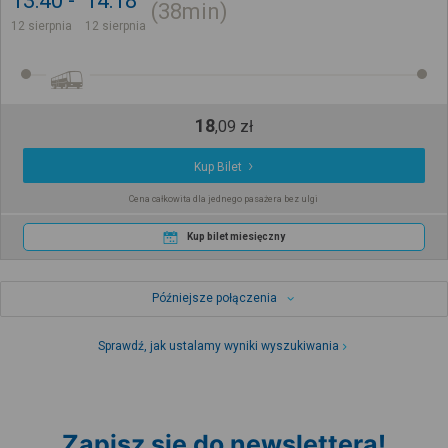
13:40
14:18
38min
12 sierpnia
12 sierpnia
18
,
09
zł
Kup Bilet
Cena całkowita dla jednego pasażera bez ulgi
Kup bilet miesięczny
Późniejsze połączenia
Sprawdź, jak ustalamy wyniki wyszukiwania
Zapisz się do newslettera!