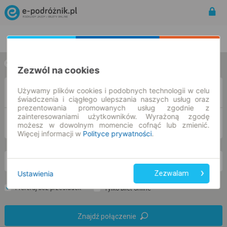
Rozkład Jazdy | Bilety
Bilety okresowe
w jedną stronę
w obie strony
Zezwól na cookies
Używamy plików cookies i podobnych technologii w celu
Z
świadczenia i ciągłego ulepszania naszych usług oraz
prezentowania promowanych usług zgodnie z
zainteresowaniami użytkowników. Wyrażoną zgodę
DO
możesz w dowolnym momencie cofnąć lub zmienić.
Więcej informacji w
Polityce prywatności
.
pt. 7 sie.
-- : --
Ustawienia
Zezwalam
Preferuj bez przesiadek
Tylko bilet online
Znajdź połączenie