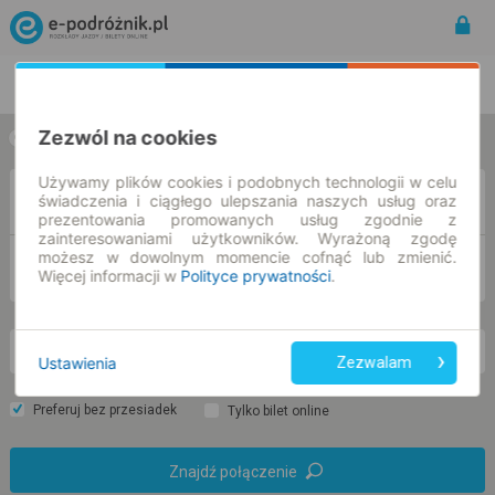
Rozkład Jazdy | Bilety
Bilety okresowe
Zezwól na cookies
w jedną stronę
w obie strony
Używamy plików cookies i podobnych technologii w celu
Z
świadczenia i ciągłego ulepszania naszych usług oraz
prezentowania promowanych usług zgodnie z
zainteresowaniami użytkowników. Wyrażoną zgodę
możesz w dowolnym momencie cofnąć lub zmienić.
DO
Więcej informacji w
Polityce prywatności
.
nd. 9 sie.
-- : --
Ustawienia
Zezwalam
Preferuj bez przesiadek
Tylko bilet online
Znajdź połączenie