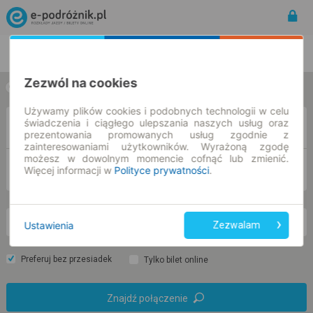
Rozkład Jazdy | Bilety
Bilety okresowe
Zezwól na cookies
w jedną stronę
w obie strony
Używamy plików cookies i podobnych technologii w celu
świadczenia i ciągłego ulepszania naszych usług oraz
Z
prezentowania promowanych usług zgodnie z
zainteresowaniami użytkowników. Wyrażoną zgodę
możesz w dowolnym momencie cofnąć lub zmienić.
DO
Więcej informacji w
Polityce prywatności
.
so. 8 sie.
-- : --
Ustawienia
Zezwalam
Preferuj bez przesiadek
Tylko bilet online
Znajdź połączenie