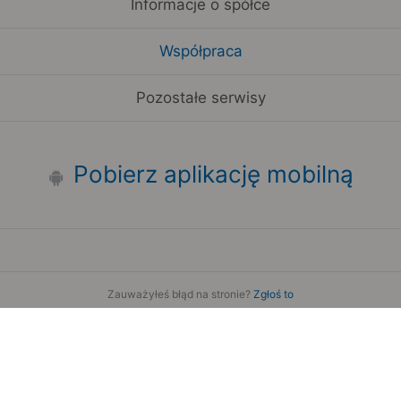
Informacje o spółce
Współpraca
Pozostałe serwisy
Pobierz aplikację mobilną
Zauważyłeś błąd na stronie?
Zgłoś to
Copyright 2006-2026 by Teroplan S.A.
Serwis używa danych GeoLite2 stworzonych przez firmę
MaxMind
www.maxmind.com