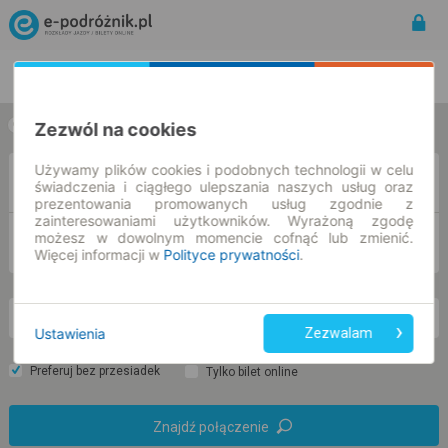
Rozkład Jazdy | Bilety
Bilety okresowe
Zezwól na cookies
w jedną stronę
w obie strony
Używamy plików cookies i podobnych technologii w celu
Z
świadczenia i ciągłego ulepszania naszych usług oraz
prezentowania promowanych usług zgodnie z
zainteresowaniami użytkowników. Wyrażoną zgodę
możesz w dowolnym momencie cofnąć lub zmienić.
DO
Więcej informacji w
Polityce prywatności
.
nd. 9 sie.
-- : --
Ustawienia
Zezwalam
Preferuj bez przesiadek
Tylko bilet online
Znajdź połączenie