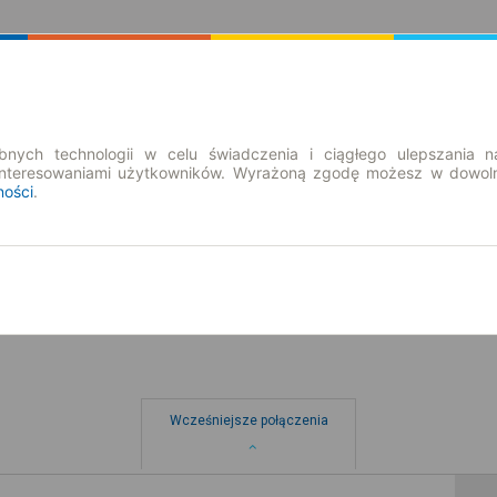
Rozkład Jazdy | Bilety
Bilety okresowe
nych technologii w celu świadczenia i ciągłego ulepszania n
interesowaniami użytkowników. Wyrażoną zgodę możesz w dowoln
ności
.
pt. 7 sie.
-- : --
Wcześniejsze połączenia