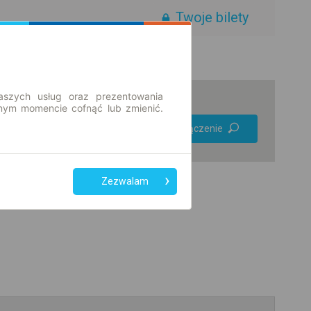
Twoje bilety
aszych usług oraz prezentowania
ym momencie cofnąć lub zmienić.
Preferuj bez
Znajdź połączenie
przesiadek
Tylko bilet online
Zezwalam