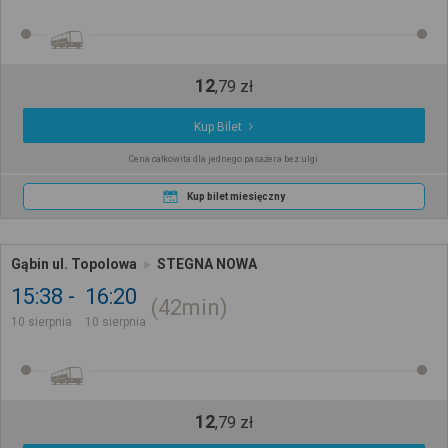
12
,
79
zł
Kup Bilet
Cena całkowita dla jednego pasażera bez ulgi
Kup bilet miesięczny
Gąbin ul. Topolowa
STEGNA NOWA
15:38
16:20
42min
10 sierpnia
10 sierpnia
12
,
79
zł