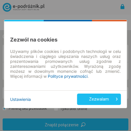
Rozkład Jazdy | Bilety
Bilety okresowe
w jedną stronę
w obie strony
Zezwól na cookies
Używamy plików cookies i podobnych technologii w celu
Z
świadczenia i ciągłego ulepszania naszych usług oraz
prezentowania promowanych usług zgodnie z
zainteresowaniami użytkowników. Wyrażoną zgodę
DO
możesz w dowolnym momencie cofnąć lub zmienić.
Więcej informacji w
Polityce prywatności
.
nd. 9 sie.
-- : --
Ustawienia
Zezwalam
Preferuj bez przesiadek
Tylko bilet online
Znajdź połączenie