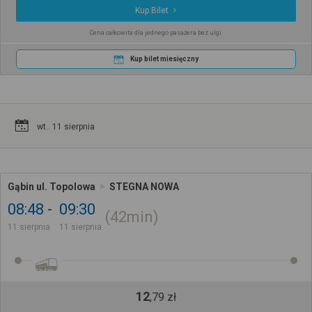
Kup Bilet
Cena całkowita dla jednego pasażera bez ulgi
Kup bilet miesięczny
wt.. 11 sierpnia
Gąbin ul. Topolowa
STEGNA NOWA
08:48
09:30
42min
11 sierpnia
11 sierpnia
12
,
79
zł