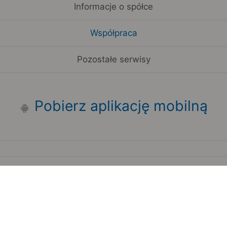
Informacje o spółce
Współpraca
Pozostałe serwisy
Pobierz aplikację mobilną
Zauważyłeś błąd na stronie?
Zgłoś to
Copyright 2006-2026 by Teroplan S.A.
Serwis używa danych GeoLite2 stworzonych przez firmę
MaxMind
www.maxmind.com