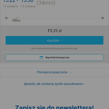
15:22
15:56
34min
13 sierpnia
13 sierpnia
11
,
39
zł
Kup Bilet
Cena całkowita dla jednego pasażera bez ulgi
Kup bilet miesięczny
Późniejsze połączenia
Sprawdź, jak ustalamy wyniki wyszukiwania
Zapisz się do newslettera!