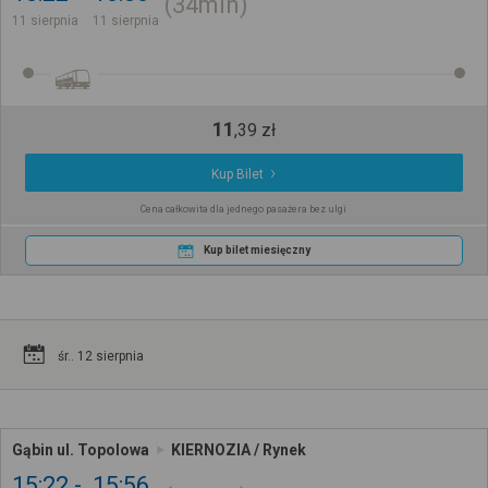
34min
11 sierpnia
11 sierpnia
11
,
39
zł
Kup Bilet
Cena całkowita dla jednego pasażera bez ulgi
Kup bilet miesięczny
śr.. 12 sierpnia
Gąbin ul. Topolowa
KIERNOZIA / Rynek
15:22
15:56