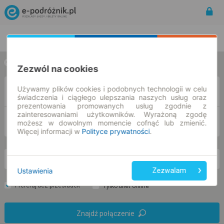
Rozkład Jazdy | Bilety
Bilety okresowe
w jedną stronę
w obie strony
Zezwól na cookies
Używamy plików cookies i podobnych technologii w celu
Z
świadczenia i ciągłego ulepszania naszych usług oraz
prezentowania promowanych usług zgodnie z
zainteresowaniami użytkowników. Wyrażoną zgodę
DO
możesz w dowolnym momencie cofnąć lub zmienić.
Więcej informacji w
Polityce prywatności
.
pn. 10 sie.
-- : --
Ustawienia
Zezwalam
Preferuj bez przesiadek
Tylko bilet online
Znajdź połączenie