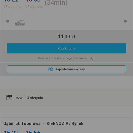
34min
12 sierpnia
12 sierpnia
11
,
39
zł
Kup Bilet
Cena całkowita dla jednego pasażera bez ulgi
Kup bilet miesięczny
czw.. 13 sierpnia
Gąbin ul. Topolowa
KIERNOZIA / Rynek