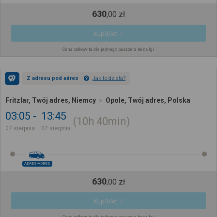
630
,
00
zł
Kup Bilet
Cena całkowita dla jednego pasażera bez ulgi
Z adresu pod adres
Jak to działa?
Fritzlar, Twój adres, Niemcy
Opole, Twój adres, Polska
03:05
13:45
10h
40min
07 sierpnia
07 sierpnia
ADRES-ADRES
630
,
00
zł
Kup Bilet