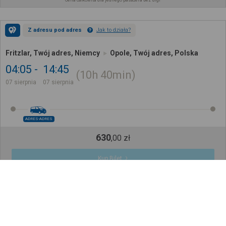
Cena całkowita dla jednego pasażera bez ulgi
Z adresu pod adres
Jak to działa?
Fritzlar, Twój adres, Niemcy
Opole, Twój adres, Polska
04:05
14:45
10h
40min
07 sierpnia
07 sierpnia
ADRES-ADRES
630
,
00
zł
Kup Bilet
Cena całkowita dla jednego pasażera bez ulgi
Z adresu pod adres
Jak to działa?