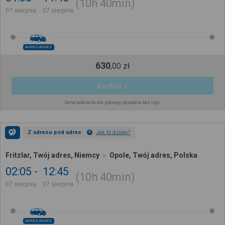
10h
40min
07 sierpnia
07 sierpnia
ADRES-ADRES
630
,
00
zł
Kup Bilet
Cena całkowita dla jednego pasażera bez ulgi
Z adresu pod adres
Jak to działa?
Fritzlar, Twój adres, Niemcy
Opole, Twój adres, Polska
02:05
12:45
10h
40min
07 sierpnia
07 sierpnia
ADRES-ADRES