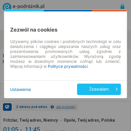
Rozkład Jazdy | Bilety
Bilety okresowe
Zezwól na cookies
Fritzlar
Opole
zmień kryteria
Używamy plików cookies i podobnych technologii w celu
07.08.2026 | -- : --
świadczenia i ciągłego ulepszania naszych usług oraz
prezentowania promowanych usług zgodnie z
Fritzlar → Opole
zainteresowaniami użytkowników. Wyrażoną zgodę
możesz w dowolnym momencie cofnąć lub zmienić.
Rozkład jazdy i bilety
Więcej informacji w
Polityce prywatności
.
Wcześniejsze połączenia
Ustawienia
Zezwalam
Z adresu pod adres
Jak to działa?
Fritzlar, Twój adres, Niemcy
Opole, Twój adres, Polska
01:05
11:45