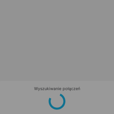
Wyszukiwanie połączeń
Zapisz się do newslettera!
Bądź na bieżąco z nowościami i
promocjami oraz otrzymaj
kod
promocyjny