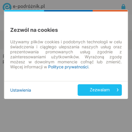
Rozkład Jazdy | Bilety
Bilety okresowe
Zezwól na cookies
Frankfurt am Main
Busko-Zdrój
zmień kryteria
Używamy plików cookies i podobnych technologii w celu
09.08.2026 | -- : --
świadczenia i ciągłego ulepszania naszych usług oraz
prezentowania promowanych usług zgodnie z
Frankfurt am Main → Busko-Zdrój
zainteresowaniami użytkowników. Wyrażoną zgodę
możesz w dowolnym momencie cofnąć lub zmienić.
Rozkład jazdy i bilety
Więcej informacji w
Polityce prywatności
.
Ustawienia
Zezwalam