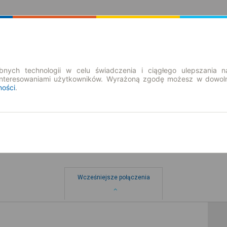
Rozkład Jazdy | Bilety
Bilety okresowe
nych technologii w celu świadczenia i ciągłego ulepszania n
interesowaniami użytkowników. Wyrażoną zgodę możesz w dowoln
ności
.
Wcześniejsze połączenia