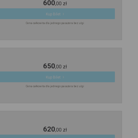
600
,
00
zł
Kup Bilet
Cena całkowita dla jednego pasażera bez ulgi
650
,
00
zł
Kup Bilet
Cena całkowita dla jednego pasażera bez ulgi
620
,
00
zł