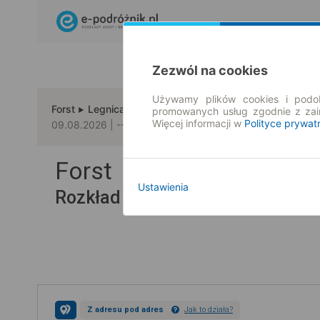
Zezwól na cookies
Używamy plików cookies i podob
Forst
Legnica
promowanych usług zgodnie z za
Więcej informacji w
Polityce prywat
09.08.2026 | -- : --
Forst → Legnica
Ustawienia
Rozkład jazdy i bilety
Z adresu pod adres
Jak to działa?