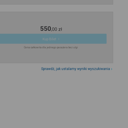
550
,
00
zł
Kup Bilet
Cena całkowita dla jednego pasażera bez ulgi
Sprawdź, jak ustalamy wyniki wyszukiwania