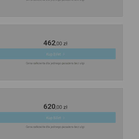
462
,
00
zł
Kup Bilet
Cena całkowita dla jednego pasażera bez ulgi
620
,
00
zł
Kup Bilet
Cena całkowita dla jednego pasażera bez ulgi