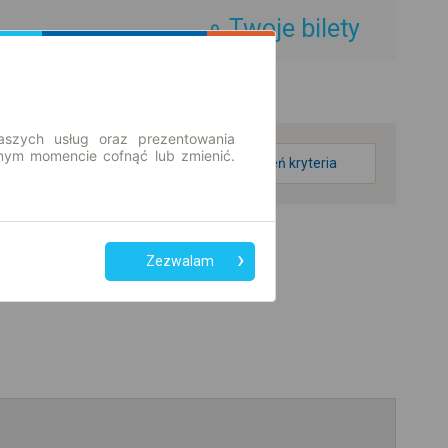
Twoje bilety
aszych usług oraz prezentowania
ym momencie cofnąć lub zmienić.
zmień kryteria
Zezwalam