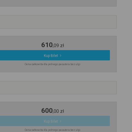
610
,
09
zł
Kup Bilet
Cena całkowita dla jednego pasażera bez ulgi
600
,
00
zł
Kup Bilet
Cena całkowita dla jednego pasażera bez ulgi