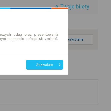
Twoje bilety
aszych usług oraz prezentowania
ym momencie cofnąć lub zmienić.
zmień kryteria
Zezwalam