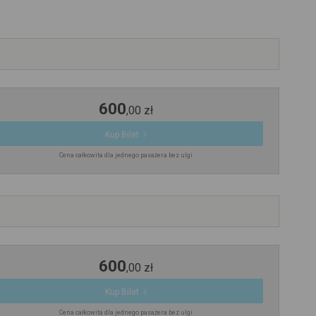
600
,
00
zł
Kup Bilet
Cena całkowita dla jednego pasażera bez ulgi
600
,
00
zł
Kup Bilet
Cena całkowita dla jednego pasażera bez ulgi