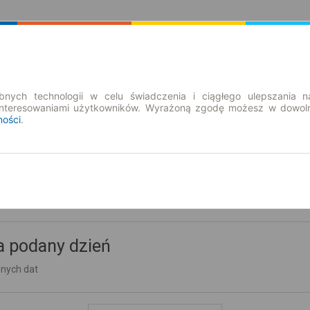
Rozkład Jazdy | Bilety
Bilety okresowe
nych technologii w celu świadczenia i ciągłego ulepszania n
interesowaniami użytkowników. Wyrażoną zgodę możesz w dowoln
ności
.
a podany dzień
nnych dat