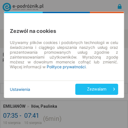
Rozkład Jazdy | Bilety
Bilety okresowe
Zezwól na cookies
Emilianów
Iłów
zmień kryteria
10.08.2026 | -- : --
Używamy plików cookies i podobnych technologii w celu
świadczenia i ciągłego ulepszania naszych usług oraz
prezentowania promowanych usług zgodnie z
Emilianów → Iłów
zainteresowaniami użytkowników. Wyrażoną zgodę
Rozkład jazdy i bilety
możesz w dowolnym momencie cofnąć lub zmienić.
Więcej informacji w
Polityce prywatności
.
Wcześniejsze połączenia
Ustawienia
Zezwalam
EMILIANÓW
Iłów, Paulinka
07:35
07:41
6min
10 sierpnia
10 sierpnia