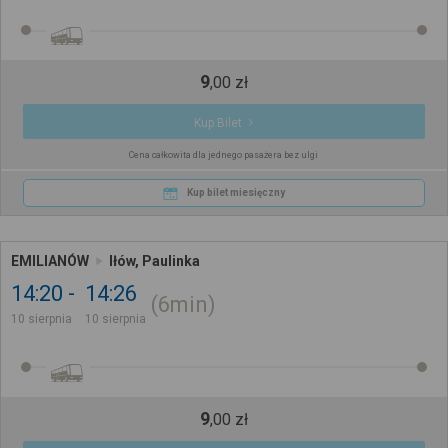
9
,
00
zł
Kup Bilet
Cena całkowita dla jednego pasażera bez ulgi
Kup bilet miesięczny
EMILIANÓW
Iłów, Paulinka
14:20
14:26
6min
10 sierpnia
10 sierpnia
9
,
00
zł