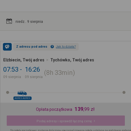
niedz.. 9 sierpnia
Z adresu pod adres
Jak to działa?
Elżbiecin, Twój adres
Tychówko, Twój adres
07:53
16:26
8h
33min
09 sierpnia
09 sierpnia
ADRES-ADRES
139
,
99
zł
Opłata początkowa
Podaj adresy i sprawdź łączną cenę
Do opłaty początkowej zostanie doliczona spersonalizowana opłata ustalana na podstawie podany