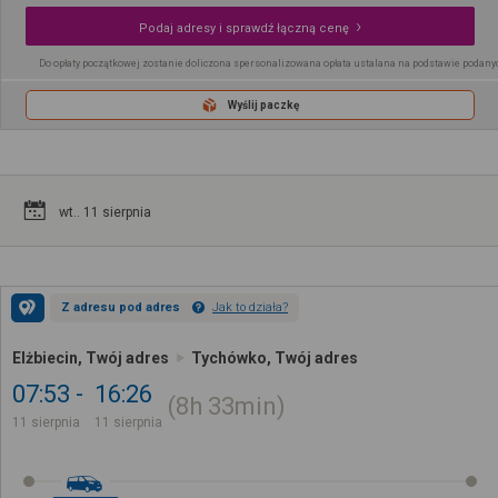
Podaj adresy i sprawdź łączną cenę
Do opłaty początkowej zostanie doliczona spersonalizowana opłata ustalana na podstawie podany
Wyślij paczkę
wt.. 11 sierpnia
Z adresu pod adres
Jak to działa?
Elżbiecin, Twój adres
Tychówko, Twój adres
07:53
16:26
8h
33min
11 sierpnia
11 sierpnia