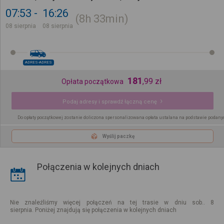
07:53
16:26
8h
33min
08 sierpnia
08 sierpnia
ADRES-ADRES
181
,
99
zł
Opłata początkowa
Podaj adresy i sprawdź łączną cenę
Do opłaty początkowej zostanie doliczona spersonalizowana opłata ustalana na podstawie podany
Wyślij paczkę
Połączenia w kolejnych dniach
Nie znaleźliśmy więcej połączeń na tej trasie w dniu sob.. 8
sierpnia. Poniżej znajdują się połączenia w kolejnych dniach