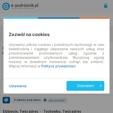
Rozkład Jazdy | Bilety
Bilety okresowe
Elżbiecin
Tychówko
Zezwól na cookies
zmień kryteria
08.08.2026 | -- : --
Używamy plików cookies i podobnych technologii w celu
Elżbiecin → Tychówko
świadczenia i ciągłego ulepszania naszych usług oraz
prezentowania promowanych usług zgodnie z
Rozkład jazdy i bilety
zainteresowaniami użytkowników. Wyrażoną zgodę
możesz w dowolnym momencie cofnąć lub zmienić.
Więcej informacji w
Polityce prywatności
.
Wcześniejsze połączenia
Ustawienia
Zezwalam
Z adresu pod adres
Jak to działa?
Elżbiecin, Twój adres
Tychówko, Twój adres