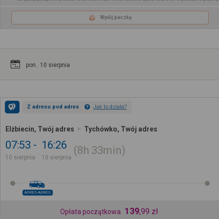
Wyślij paczkę
pon.. 10 sierpnia
Z adresu pod adres
Jak to działa?
Elżbiecin, Twój adres
Tychówko, Twój adres
07:53
16:26
8h
33min
10 sierpnia
10 sierpnia
ADRES-ADRES
139
,
99
zł
Opłata początkowa