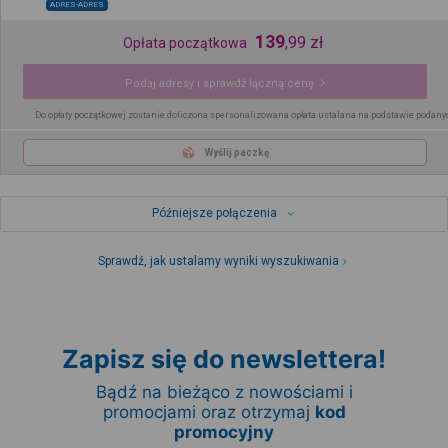
ADRES-ADRES
139
,
99
zł
Opłata początkowa
Podaj adresy i sprawdź łączną cenę
Do opłaty początkowej zostanie doliczona spersonalizowana opłata ustalana na podstawie podany
Wyślij paczkę
Późniejsze połączenia
Sprawdź, jak ustalamy wyniki wyszukiwania
Zapisz się do newslettera!
Bądź na bieżąco z nowościami i
promocjami oraz otrzymaj
kod
promocyjny