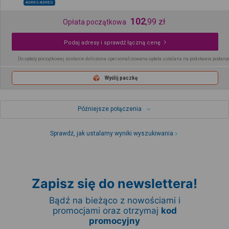
ADRES-ADRES
102
,
99
zł
Opłata początkowa
Podaj adresy i sprawdź łączną cenę
Do opłaty początkowej zostanie doliczona spersonalizowana opłata ustalana na podstawie podany
Wyślij paczkę
Późniejsze połączenia
Sprawdź, jak ustalamy wyniki wyszukiwania
Zapisz się do newslettera!
Bądź na bieżąco z nowościami i
promocjami oraz otrzymaj
kod
promocyjny