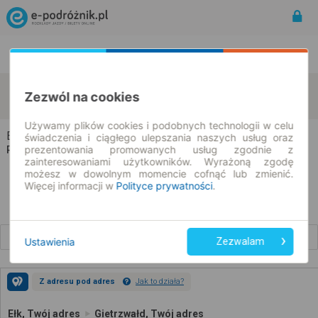
Rozkład Jazdy | Bilety
Bilety okresowe
Ełk
Gietrzwałd
Zezwól na cookies
zmień kryteria
11.08.2026 | -- : --
Używamy plików cookies i podobnych technologii w celu
Ełk → Gietrzwałd
świadczenia i ciągłego ulepszania naszych usług oraz
prezentowania promowanych usług zgodnie z
Rozkład jazdy i bilety
zainteresowaniami użytkowników. Wyrażoną zgodę
możesz w dowolnym momencie cofnąć lub zmienić.
Więcej informacji w
Polityce prywatności
.
Wcześniejsze połączenia
Ustawienia
Zezwalam
Z adresu pod adres
Jak to działa?
Ełk, Twój adres
Gietrzwałd, Twój adres