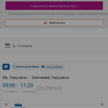
Podaj adresy i sprawdź łączną cenę
Do opłaty początkowej zostanie doliczona spersonalizowana opłata ustalana na podstawie podany
Wyślij paczkę
pt.. 14 sierpnia
Z adresu pod adres
Jak to działa?
Ełk, Twój adres
Gietrzwałd, Twój adres
09:00
11:29
2h
29min
14 sierpnia
14 sierpnia