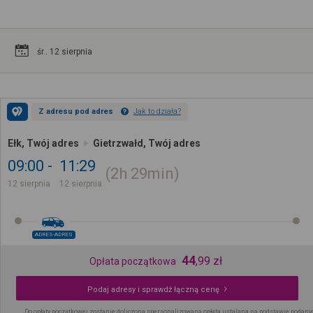
śr.. 12 sierpnia
Z adresu pod adres
Jak to działa?
Ełk, Twój adres
Gietrzwałd, Twój adres
09:00
11:29
2h
29min
12 sierpnia
12 sierpnia
ADRES-ADRES
44
,
99
zł
Opłata początkowa
Podaj adresy i sprawdź łączną cenę
Do opłaty początkowej zostanie doliczona spersonalizowana opłata ustalana na podstawie podany