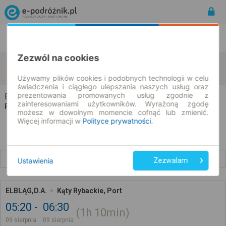
Rozkład Jazdy | Bilety
Bilety okresowe
Zezwól na cookies
Elbląg
Kąty Rybackie
zmień kryteria
09.08.2026 | -- : --
Używamy plików cookies i podobnych technologii w celu
świadczenia i ciągłego ulepszania naszych usług oraz
prezentowania promowanych usług zgodnie z
Elbląg → Kąty Rybackie
zainteresowaniami użytkowników. Wyrażoną zgodę
Rozkład jazdy i bilety
możesz w dowolnym momencie cofnąć lub zmienić.
Więcej informacji w
Polityce prywatności
.
Wcześniejsze połączenia
Ustawienia
Zezwalam
ELBLĄG,D.A.
Kąty Rybackie, Port
05:20
06:30
1h
10min
09 sierpnia
09 sierpnia