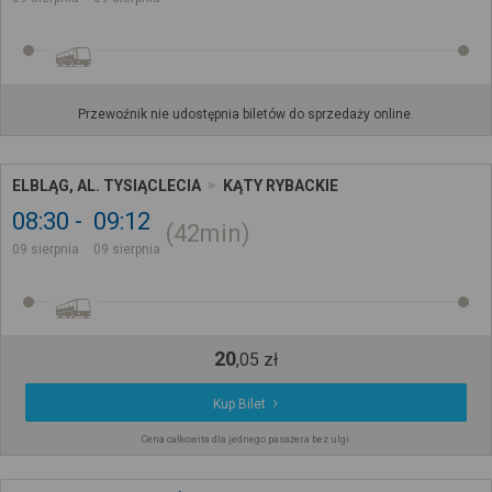
Przewoźnik nie udostępnia biletów do sprzedaży online.
ELBLĄG, AL. TYSIĄCLECIA
KĄTY RYBACKIE
08:30
09:12
42min
09 sierpnia
09 sierpnia
20
,
05
zł
Kup Bilet
Cena całkowita dla jednego pasażera bez ulgi