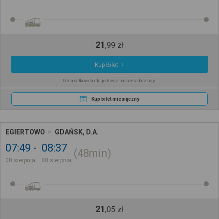
21
,
99
zł
Kup Bilet
Cena całkowita dla jednego pasażera bez ulgi
Kup bilet miesięczny
EGIERTOWO
GDAŃSK, D.A.
07:49
08:37
48min
08 sierpnia
08 sierpnia
21
,
05
zł