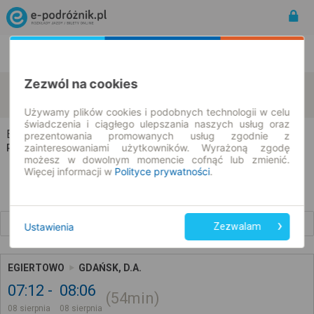
Rozkład Jazdy | Bilety
Bilety okresowe
Zezwól na cookies
Egiertowo
Gdańsk
zmień kryteria
08.08.2026 | -- : --
Używamy plików cookies i podobnych technologii w celu
świadczenia i ciągłego ulepszania naszych usług oraz
Egiertowo → Gdańsk
prezentowania promowanych usług zgodnie z
zainteresowaniami użytkowników. Wyrażoną zgodę
Rozkład jazdy i bilety
możesz w dowolnym momencie cofnąć lub zmienić.
Więcej informacji w
Polityce prywatności
.
Wcześniejsze połączenia
Ustawienia
Zezwalam
EGIERTOWO
GDAŃSK, D.A.
07:12
08:06
54min
08 sierpnia
08 sierpnia