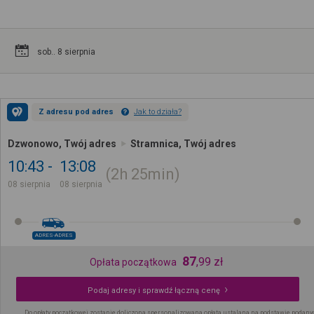
sob.. 8 sierpnia
Z adresu pod adres
Jak to działa?
Dzwonowo, Twój adres
Stramnica, Twój adres
10:43
13:08
2h
25min
08 sierpnia
08 sierpnia
ADRES-ADRES
87
,
99
zł
Opłata początkowa
Podaj adresy i sprawdź łączną cenę
Do opłaty początkowej zostanie doliczona spersonalizowana opłata ustalana na podstawie podany