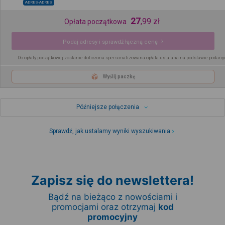
ADRES-ADRES
27
,
99
zł
Opłata początkowa
Podaj adresy i sprawdź łączną cenę
Do opłaty początkowej zostanie doliczona spersonalizowana opłata ustalana na podstawie podany
Wyślij paczkę
Późniejsze połączenia
Sprawdź, jak ustalamy wyniki wyszukiwania
Zapisz się do newslettera!
Bądź na bieżąco z nowościami i
promocjami oraz otrzymaj
kod
promocyjny