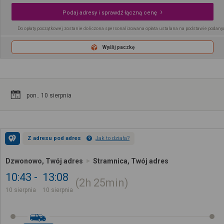
Podaj adresy i sprawdź łączną cenę
Do opłaty początkowej zostanie doliczona spersonalizowana opłata ustalana na podstawie podany
Wyślij paczkę
pon.. 10 sierpnia
Z adresu pod adres
Jak to działa?
Dzwonowo, Twój adres
Stramnica, Twój adres
10:43
13:08
2h
25min
10 sierpnia
10 sierpnia