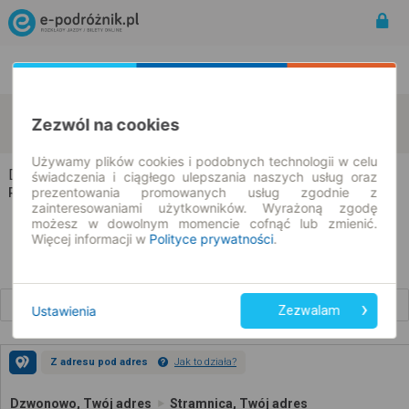
Rozkład Jazdy | Bilety
Bilety okresowe
Dzwonowo
Stramnica
Zezwól na cookies
zmień kryteria
07.08.2026 | -- : --
Używamy plików cookies i podobnych technologii w celu
Dzwonowo → Stramnica
świadczenia i ciągłego ulepszania naszych usług oraz
prezentowania promowanych usług zgodnie z
Rozkład jazdy i bilety
zainteresowaniami użytkowników. Wyrażoną zgodę
możesz w dowolnym momencie cofnąć lub zmienić.
Więcej informacji w
Polityce prywatności
.
Wcześniejsze połączenia
Ustawienia
Zezwalam
Z adresu pod adres
Jak to działa?
Dzwonowo, Twój adres
Stramnica, Twój adres