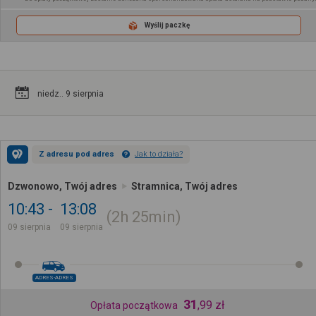
Wyślij paczkę
niedz.. 9 sierpnia
Z adresu pod adres
Jak to działa?
Dzwonowo, Twój adres
Stramnica, Twój adres
10:43
13:08
2h
25min
09 sierpnia
09 sierpnia
ADRES-ADRES
31
,
99
zł
Opłata początkowa