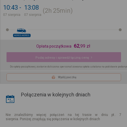
10:43
13:08
2h
25min
07 sierpnia
07 sierpnia
ADRES-ADRES
62
,
99
zł
Opłata początkowa
Podaj adresy i sprawdź łączną cenę
Do opłaty początkowej zostanie doliczona spersonalizowana opłata ustalana na podstawie podany
Wyślij paczkę
Połączenia w kolejnych dniach
Nie znaleźliśmy więcej połączeń na tej trasie w dniu pt.. 7
sierpnia. Poniżej znajdują się połączenia w kolejnych dniach